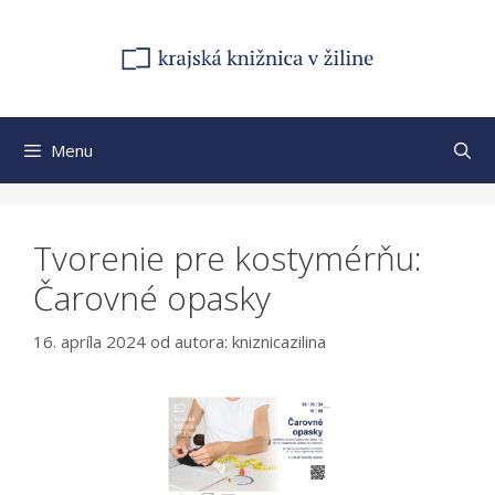
Preskočiť
na
obsah
Menu
Tvorenie pre kostymérňu:
Čarovné opasky
16. apríla 2024
od autora:
kniznicazilina