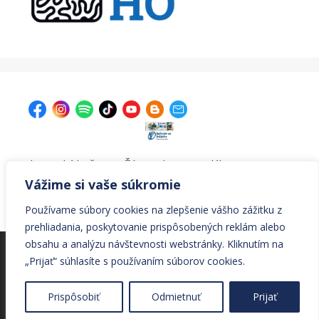
| Krajská knižnica v Žiline, Ul. A. Bernoláka 47, 011 77
Žilina |
kniznica@krajskakniznicazilina.sk
|
Vážime si vaše súkromie
041/7233090 |
Používame súbory cookies na zlepšenie vášho zážitku z
prehliadania, poskytovanie prispôsobených reklám alebo
obsahu a analýzu návštevnosti webstránky. Kliknutím na
© Všetky práva vyhradené Krajská knižnica v Žiline
„Prijať“ súhlasíte s používaním súborov cookies.
© 2026 Krajská knižnica v Žiline
• Vytvorené s
Prispôsobiť
Odmietnuť
Prijať
GeneratePress