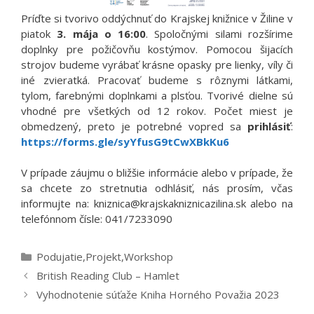
Príďte si tvorivo oddýchnuť do Krajskej knižnice v Žiline v
piatok
3. mája o 16:00
. Spoločnými silami rozšírime
doplnky pre požičovňu kostýmov. Pomocou šijacích
strojov budeme vyrábať krásne opasky pre lienky, víly či
iné zvieratká. Pracovať budeme s rôznymi látkami,
tylom, farebnými doplnkami a plsťou. Tvorivé dielne sú
vhodné pre všetkých od 12 rokov. Počet miest je
obmedzený, preto je potrebné vopred sa
prihlásiť
:
https://forms.gle/syYfusG9tCwXBkKu6
V prípade záujmu o bližšie informácie alebo v prípade, že
sa chcete zo stretnutia odhlásiť, nás prosím, včas
informujte na: kniznica@krajskakniznicazilina.sk alebo na
telefónnom čísle: 041/7233090
Kategórie
Podujatie
,
Projekt
,
Workshop
British Reading Club – Hamlet
Vyhodnotenie súťaže Kniha Horného Považia 2023