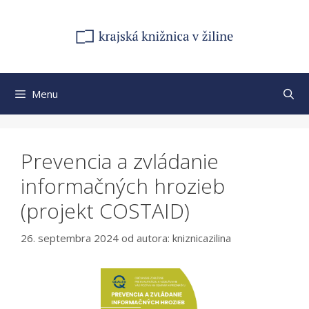
Preskočiť
na
obsah
Menu
Prevencia a zvládanie
informačných hrozieb
(projekt COSTAID)
26. septembra 2024
od autora:
kniznicazilina