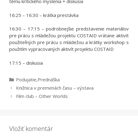
tému kritického myslenia + diskusia
16:25 – 16:30 – krátka prestávka
16:30 – 17:15 – podrobnejšie predstavenie materiálov
pre prácu s mládežou projektu COSTAID vrátane aktivít
použiteľných pre prácu s mládežou a krátky workshop s
použitím vypracovaných aktivít projektu COSTAID
17:15 – diskusia
Kategórie
Podujatie
,
Prednáška
Knižnica v premenách času – výstava
Film club – Other Worlds
Vložiť komentár