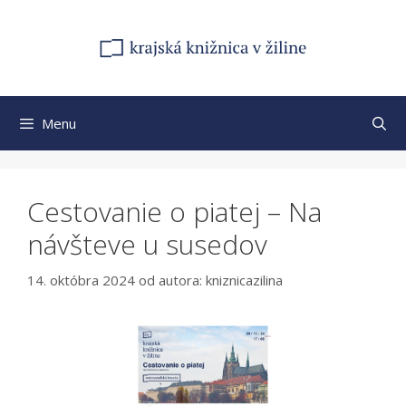
Preskočiť
na
obsah
Menu
Cestovanie o piatej – Na
návšteve u susedov
14. októbra 2024
od autora:
kniznicazilina