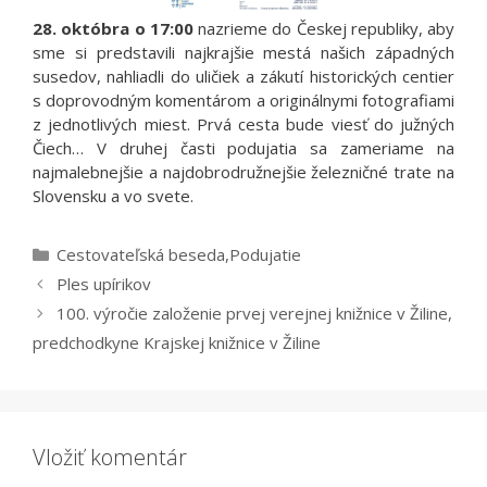
28. októbra o 17:00
nazrieme do Českej republiky, aby
sme si predstavili najkrajšie mestá našich západných
susedov, nahliadli do uličiek a zákutí historických centier
s doprovodným komentárom a originálnymi fotografiami
z jednotlivých miest. Prvá cesta bude viesť do južných
Čiech… V druhej časti podujatia sa zameriame na
najmalebnejšie a najdobrodružnejšie železničné trate na
Slovensku a vo svete.
Kategórie
Cestovateľská beseda
,
Podujatie
Ples upírikov
100. výročie založenie prvej verejnej knižnice v Žiline,
predchodkyne Krajskej knižnice v Žiline
Vložiť komentár