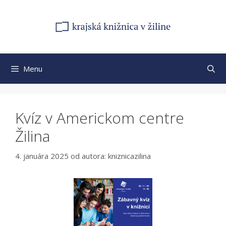
Preskočiť
na
obsah
Menu
Kvíz v Americkom centre
Žilina
4. januára 2025
od autora:
kniznicazilina