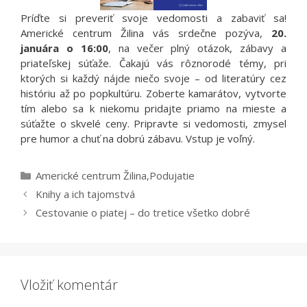
Príďte si preveriť svoje vedomosti a zabaviť sa!
Americké centrum Žilina vás srdečne pozýva,
20.
januára o 16:00
, na večer plný otázok, zábavy a
priateľskej súťaže. Čakajú vás rôznorodé témy, pri
ktorých si každý nájde niečo svoje – od literatúry cez
históriu až po popkultúru. Zoberte kamarátov, vytvorte
tím alebo sa k niekomu pridajte priamo na mieste a
súťažte o skvelé ceny. Pripravte si vedomosti, zmysel
pre humor a chuť na dobrú zábavu. Vstup je voľný.
Kategórie
Americké centrum Žilina
,
Podujatie
Knihy a ich tajomstvá
Cestovanie o piatej – do tretice všetko dobré
Vložiť komentár