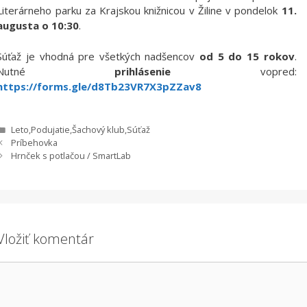
Literárneho parku za Krajskou knižnicou v Žiline v pondelok
11.
augusta o 10:30
.
Súťaž je vhodná pre všetkých nadšencov
od 5 do 15 rokov
.
Nutné
prihlásenie
vopred:
https://forms.gle/d8Tb23VR7X3pZZav8
Kategórie
Leto
,
Podujatie
,
Šachový klub
,
Súťaž
Príbehovka
Hrnček s potlačou / SmartLab
Vložiť komentár
Komentár