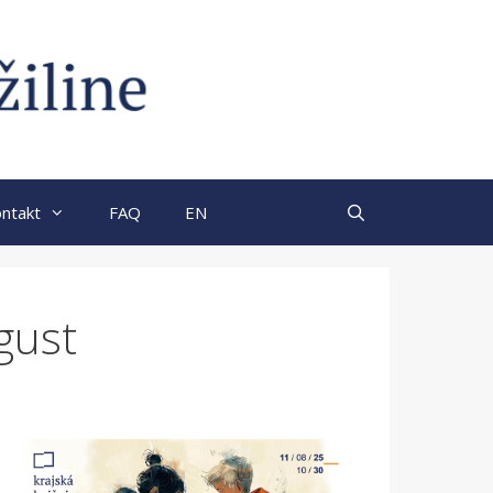
ntakt
FAQ
EN
gust