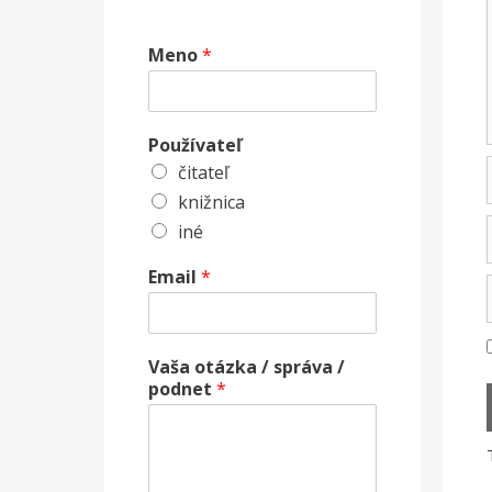
Meno
*
Používateľ
čitateľ
knižnica
iné
Email
*
Vaša otázka / správa /
podnet
*