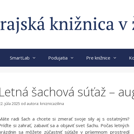
SmartLab
Podujatia
Pre knižnice
Ko
Letná šachová súťaž – au
22. júla 2025
od autora:
kniznicazilina
Máte radi šach a chcete si zmerať svoje sily aj s ostatnými?
Príďte si zahrať, zabaviť sa a objaviť svet šachu. Počas letných
prázdnin sa môžete zúčastniť súťaže v príjemnom prostredí