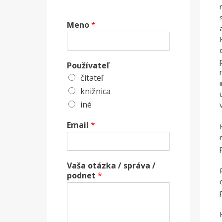
Meno
*
Používateľ
čitateľ
knižnica
iné
Email
*
Vaša otázka / správa /
podnet
*