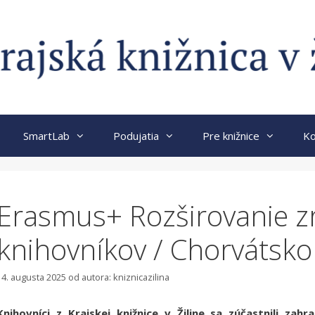
SmartLab
Podujatia
Pre knižnice
Ko
Erasmus+ Rozširovanie z
knihovníkov / Chorvátsko
14. augusta 2025
od autora:
kniznicazilina
Knihovníci z Krajskej knižnice v Žiline sa zúčastnili zah