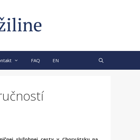
ntakt
FAQ
EN
ručností
raničnej služobnej cesty v Chorvátsku na