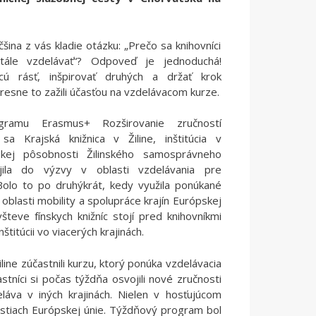
šina z vás kladie otázku: „Prečo sa knihovníci
tále vzdelávať“? Odpoveď je jednoduchá!
cú rásť, inšpirovať druhých a držať krok
resne to zažili účasťou na vzdelávacom kurze.
gramu Erasmus+ Rozširovanie zručností
 sa Krajská knižnica v Žiline, inštitúcia v
ľskej pôsobnosti Žilinského samosprávneho
ojila do výzvy v oblasti vzdelávania pre
Bolo to po druhýkrát, kedy využila ponúkané
v oblasti mobility a spolupráce krajín Európskej
števe fínskych knižníc stojí pred knihovníkmi
titúcii vo viacerých krajinách.
Žiline zúčastnili kurzu, ktorý ponúka vzdelávacia
stníci si počas týždňa osvojili nové zručnosti
láva v iných krajinách. Nielen v hosťujúcom
častiach Európskej únie. Týždňový program bol