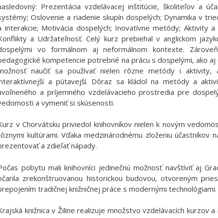
nasledovný: Prezentácia vzdelávacej inštitúcie, školiteľov a ú
systémy; Oslovenie a riadenie skupín dospelých; Dynamika v tried
a interakcie; Motivácia dospelých; Inovatívne metódy; Aktivity
Konflikty a Udržateľnosť. Celý kurz prebiehal v anglickom jazyk
dospelými vo formálnom aj neformálnom kontexte. Zároveň s
pedagogické kompetencie potrebné na prácu s dospelými, ako aj u
možnosť naučiť sa používať nielen rôzne metódy i aktivity, 
interaktívnejší a pútavejší. Dôraz sa kládol na metódy a aktiv
uvoľneného a príjemného vzdelávacieho prostredia pre dospelých
vedomosti a vymeniť si skúsenosti.
Kurz v Chorvátsku priviedol knihovníkov nielen k novým vedomos
rôznymi kultúrami. Vďaka medzinárodnému zloženiu účastníkov na
prezentovať a zdieľať nápady.
Počas pobytu mali knihovníci jedinečnú možnosť navštíviť aj Gra
očarila zrekonštruovanou historickou budovou, otvoreným pries
prepojením tradičnej knižničnej práce s modernými technológiami.
Krajská knižnica v Žiline realizuje množstvo vzdelávacích kurzov a