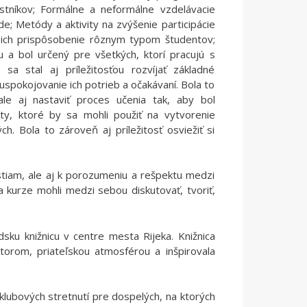
častníkov; Formálne a neformálne vzdelávacie
e; Metódy a aktivity na zvýšenie participácie
 a ich prispôsobenie rôznym typom študentov;
u a bol určený pre všetkých, ktorí pracujú s
a stal aj príležitosťou rozvíjať základné
spokojovanie ich potrieb a očakávaní. Bola to
ale aj nastaviť proces učenia tak, aby bol
ity, ktoré by sa mohli použiť na vytvorenie
. Bola to zároveň aj príležitosť osviežiť si
tiam, ale aj k porozumeniu a rešpektu medzi
 kurze mohli medzi sebou diskutovať, tvoriť,
dsku knižnicu v centre mesta Rijeka. Knižnica
torom, priateľskou atmosférou a inšpirovala
 klubových stretnutí pre dospelých, na ktorých