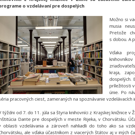
programe o vzdelávaní pre dospelých
Možno si väč
musia neus
Pretože ch
s dobou. A p
Vďaka pro
knihovníkov
zriaďovate
kraja, zap
dospelých. 
príležitosti 
únie. Po náv
séria pracovných ciest, zameraných na spoznávanie vzdelávacích inš
V týždni od 7. do 11. júla sa štyria knihovníci z Krajskej knižnice v 
inštitúcia Dante pre dospelých v meste Rijeka, v Chorvátsku. Úča
v oblasti vzdelávania a zároveň nahliadli do toho ako sa vzde
Chorvátsku, ale vďaka účastníkom z viacerých štátov aj v iných 