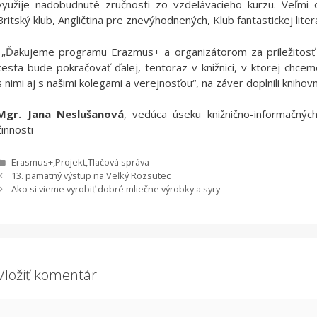
využije nadobudnuté zručnosti zo vzdelávacieho kurzu. Veľmi 
Britský klub, Angličtina pre znevýhodnených, Klub fantastickej liter
„Ďakujeme programu Erazmus+ a organizátorom za príležitosť z
cesta bude pokračovať ďalej, tentoraz v knižnici, v ktorej chcem
s nimi aj s našimi kolegami a verejnosťou“, na záver doplnili knihovní
Mgr. Jana Neslušanová
, vedúca úseku knižnično-informačných
činnosti
Kategórie
Erasmus+
,
Projekt
,
Tlačová správa
13. pamätný výstup na Veľký Rozsutec
Ako si vieme vyrobiť dobré mliečne výrobky a syry
Vložiť komentár
Komentár