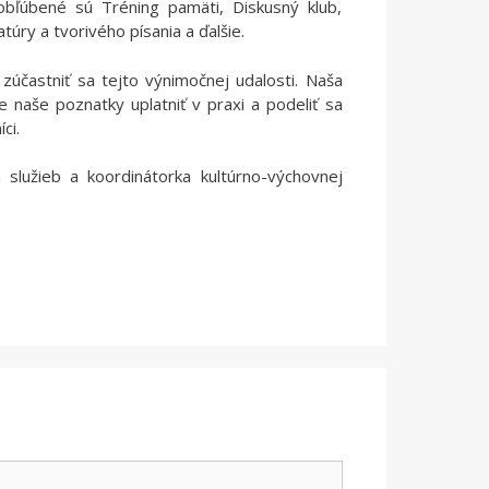
obľúbené sú Tréning pamäti, Diskusný klub,
atúry a tvorivého písania a ďalšie.
účastniť sa tejto výnimočnej udalosti. Naša
e naše poznatky uplatniť v praxi a podeliť sa
ci.
 služieb a koordinátorka kultúrno-výchovnej