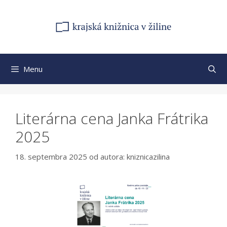
Preskočiť
na
obsah
Menu
Literárna cena Janka Frátrika
2025
18. septembra 2025
od autora:
kniznicazilina