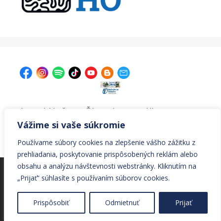
| Krajská knižnica v Žiline, Ul. A. Bernoláka 47, 011 77
Žilina |
kniznica@krajskakniznicazilina.sk
|
Vážime si vaše súkromie
041/7233090 |
Používame súbory cookies na zlepšenie vášho zážitku z
prehliadania, poskytovanie prispôsobených reklám alebo
obsahu a analýzu návštevnosti webstránky. Kliknutím na
© Všetky práva vyhradené Krajská knižnica v Žiline
„Prijať“ súhlasíte s používaním súborov cookies.
© 2026 Krajská knižnica v Žiline
• Vytvorené s
Prispôsobiť
Odmietnuť
Prijať
GeneratePress