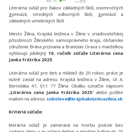
Literárna súťaž pre žiakov základných škôl, osemročných
gymnázií, stredných odborných škôl, gymnázií a
základných umeleckých škôl
Mesto Žilina, Krajská knižnica v Žiline v zriaďovateľskej
pôsobnosti Žilinského samosprávneho kraja, občianske
združenie Brána poznania a Branislav Orava s manželkou
vyhlasujú jubilejný
10. ročník súťaže Literárna cena
Janka Frátrika 2025
.
Literárna súťaž pre deti a mládež do 20 rokov, práce je
nutné zaslať na adresu: Krajská knižnica v Žiline, Ul. A.
Bernoláka 47, 011 77 Žilina. Obálku označte nápisom
„
Literárna cena Janka Frátrika 2025
“ alebo pošlite
mailom na adresu:
sobolova@krajskakniznicazilina.sk
Kritériá súťaže:
literárna súťaž je zameraná na tvorbu poézie bez
zadania témy a je určená deťom a mladým ľuďom do 20