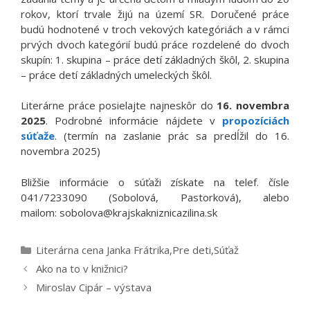
rokov, ktorí trvale žijú na území SR. Doručené práce
budú hodnotené v troch vekových kategóriách a v rámci
prvých dvoch kategórií budú práce rozdelené do dvoch
skupín: 1. skupina – práce detí základných škôl, 2. skupina
– práce detí základných umeleckých škôl.
Literárne práce posielajte najneskôr do
16. novembra
2025
. Podrobné informácie nájdete v
propozíciách
súťaže
. (termín na zaslanie prác sa predĺžil do 16.
novembra 2025)
Bližšie informácie o súťaži získate na telef. čísle
041/7233090 (Sobolová, Pastorková), alebo
mailom: sobolova@krajskakniznicazilina.sk
Kategórie
Literárna cena Janka Frátrika
,
Pre deti
,
Súťaž
Ako na to v knižnici?
Miroslav Cipár – výstava