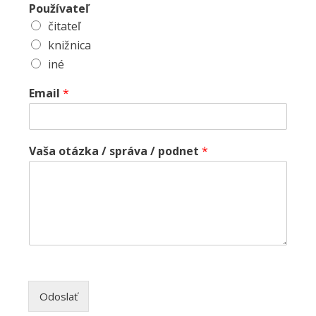
Používateľ
čitateľ
knižnica
iné
Email
*
Vaša otázka / správa / podnet
*
Odoslať