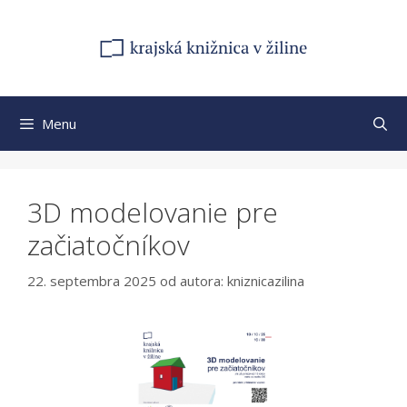
Preskočiť
na
obsah
Menu
3D modelovanie pre
začiatočníkov
22. septembra 2025
od autora:
kniznicazilina