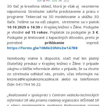
3D tlač je kreatívna oblasť, ktorá je však aj nesmierne
nápomocná. Stretnutie zahŕňa predstavenie a prácu v
programe Tinkercad na 3D modelovanie a ukážku 3D
tlače. Tešíme sa na váš záujem, stretneme sa v piatok
10.10.2025 o 16:30
v Krajskej knižnici v Žiline. Podujatie
je vhodné
od 15 rokov.
Poplatok za podujatie je
3 €.
Podujatie je limitované z kapacitných dôvodov, preto je
potrebné
prihlásenie
vopred:
https://forms.gle/18Mki33hHs2w1A7B8
Notebooky máme k dispozícii, stačí mať len platný
čitateľský preukaz v Krajskej knižnici v Žiline. V prípade
záujmu o bližšie informácie alebo v prípade, že sa chcete
zo stretnutia odhlásiť nás, prosím, včas informujte na:
kniznica@krajskakniznicazilina.sk alebo na telefónnom
čísle: 041/764 56 22.
„Realizované v spolupráci s Centrom vedecko-technických
informácií SR ako priamo riadenej organizácii MŠVVaM SR
v rámci implementácie opatrenia Podporovanie rozvoja