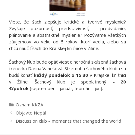
Viete, že šach zlepšuje kritické a tvorivé myslenie?
Zvyšuje pozornosť, predstavivosť, predvídanie,
plánovanie a abstraktné myslenie? Pozývame všetkých
záujemcov vo veku od 5 rokov, ktorí vedia, alebo sa
chcú naučiť šach do Krajskej knižnice v Žiline.
Šachový klub bude opäť viesť dlhoročná skúsená šachová
trénerka Darina Vaneková. Stretnutia šachového klubu sa
budú konať
každý pondelok o 15:30
v Krajskej knižnici
v Žiline. Šachový klub je spoplatnený –
20
€/polrok
(september – január; február – jún).
Kategórie
Oznam KKZA
Objavte Nepál
Discussion club – moments that changed the world