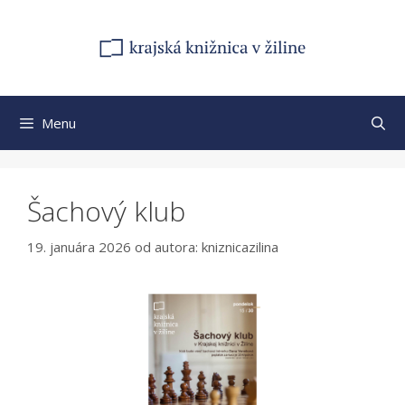
Preskočiť
na
obsah
Menu
Šachový klub
19. januára 2026
od autora:
kniznicazilina