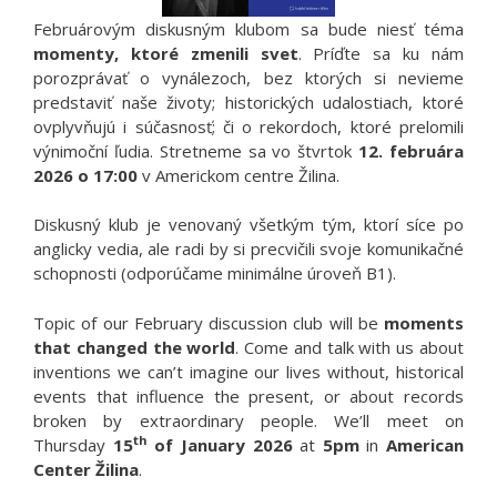
Februárovým diskusným klubom sa bude niesť téma
momenty, ktoré zmenili svet
. Príďte sa ku nám
porozprávať o vynálezoch, bez ktorých si nevieme
predstaviť naše životy; historických udalostiach, ktoré
ovplyvňujú i súčasnosť; či o rekordoch, ktoré prelomili
výnimoční ľudia. Stretneme sa vo štvrtok
12. februára
2026 o 17:00
v Americkom centre Žilina.
Diskusný klub je venovaný všetkým tým, ktorí síce po
anglicky vedia, ale radi by si precvičili svoje komunikačné
schopnosti (odporúčame minimálne úroveň B1).
Topic of our February discussion club will be
moments
that changed the world
. Come and talk with us about
inventions we can’t imagine our lives without, historical
events that influence the present, or about records
broken by extraordinary people. We’ll meet on
th
Thursday
15
of January 2026
at
5pm
in
American
Center Žilina
.