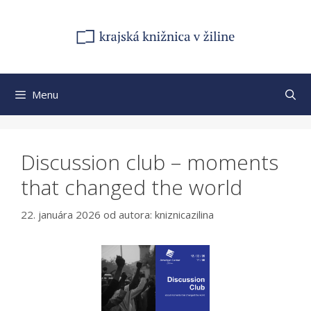
Preskočiť
na
obsah
Menu
Discussion club – moments
that changed the world
22. januára 2026
od autora:
kniznicazilina