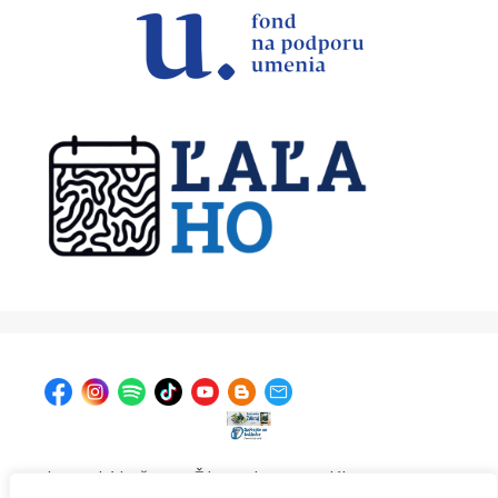
| Krajská knižnica v Žiline, Ul. A. Bernoláka 47, 011 77