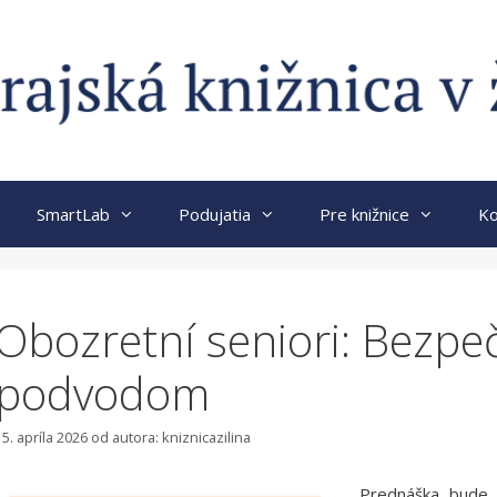
SmartLab
Podujatia
Pre knižnice
Ko
Obozretní seniori: Bezpe
podvodom
15. apríla 2026
od autora:
kniznicazilina
Prednáška bude 