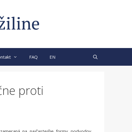
ntakt
FAQ
EN
čne proti
zameraná na najčastejšie formy podvodov,