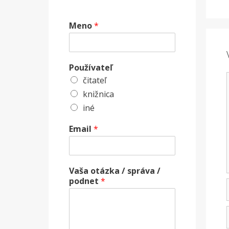
Meno
*
Používateľ
čitateľ
knižnica
iné
Email
*
Vaša otázka / správa /
podnet
*