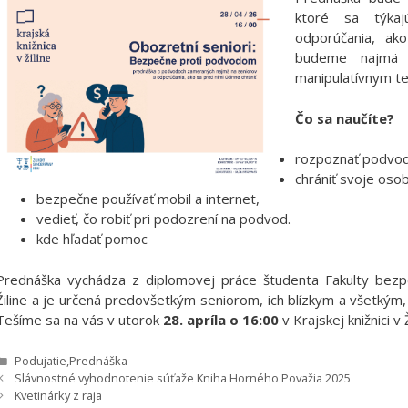
ktoré sa týkaj
odporúčania, ak
budeme najmä t
manipulatívnym t
Čo sa naučíte?
rozpoznať podvod
chrániť svoje oso
bezpečne používať mobil a internet,
vedieť, čo robiť pri podozrení na podvod.
kde hľadať pomoc
Prednáška vychádza z diplomovej práce študenta Fakulty bezpečn
Žiline a je určená predovšetkým seniorom, ich blízkym a všetkým, k
Tešíme sa na vás v utorok
28. apríla o 16:00
v Krajskej knižnici v Ž
Kategórie
Podujatie
,
Prednáška
Slávnostné vyhodnotenie súťaže Kniha Horného Považia 2025
Kvetinárky z raja