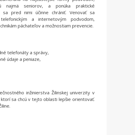
ú najmä seniorov, a ponúka praktické
o sa pred nimi účinne chrániť. Venovať sa
elefonickým a internetovým podvodom,
echnikám páchateľov a možnostiam prevencie.
né telefonáty a správy,
bné údaje a peniaze,
ostného inžinierstva Žilinskej univerzity v
torí sa chcú v tejto oblasti lepšie orientovať.
iline.