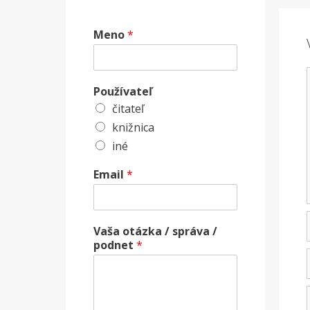
Meno
*
Používateľ
čitateľ
knižnica
iné
Email
*
Vaša otázka / správa /
podnet
*