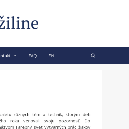
ntakt
FAQ
EN
paletu rôznych tém a techník, ktorým deti
ého roka venovali svoju pozornosť. Do
názvom Farebný svet výtvarných prác žiakov