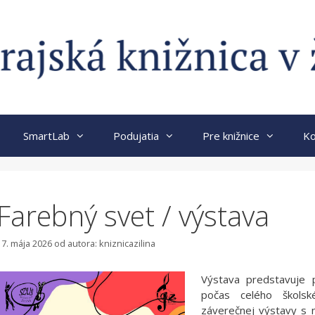
SmartLab
Podujatia
Pre knižnice
Ko
Farebný svet / výstava
17. mája 2026
od autora:
kniznicazilina
Výstava predstavuje 
počas celého školsk
záverečnej výstavy s 