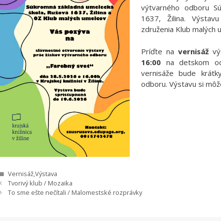
výtvarného odboru Sú
1637, Žilina. Výstav
združenia Klub malých 
Príďte na
vernisáž
výs
16:00
na detskom odde
vernisáže bude krát
odboru. Výstavu si môže
Kategórie
Vernisáž
,
Výstava
Tvorivý klub / Mozaika
To sme ešte nečítali / Malomestské rozprávky