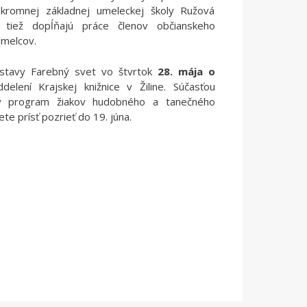
kromnej základnej umeleckej školy Ružová
u tiež dopĺňajú práce členov občianskeho
umelcov.
tavy Farebný svet vo štvrtok
28. mája o
lení Krajskej knižnice v Žiline. Súčasťou
ky program žiakov hudobného a tanečného
te prísť pozrieť do 19. júna.