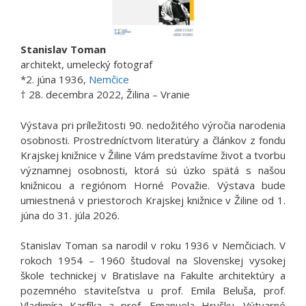
Stanislav Toman
architekt, umelecký fotograf
*2. júna 1936,
Nemčice
† 28. decembra 2022, Žilina – Vranie
Výstava pri príležitosti 90. nedožitého výročia narodenia
osobnosti. Prostredníctvom literatúry a článkov z fondu
Krajskej knižnice v Žiline Vám predstavíme život a tvorbu
významnej osobnosti, ktorá sú úzko spätá s našou
knižnicou a regiónom Horné Považie. Výstava bude
umiestnená v priestoroch Krajskej knižnice v Žiline od 1.
júna do 31. júla 2026.
Stanislav Toman sa narodil v roku 1936 v Nemčiciach. V
rokoch 1954 – 1960 študoval na Slovenskej vysokej
škole technickej v Bratislave na Fakulte architektúry a
pozemného staviteľstva u prof. Emila Beluša, prof.
Vladimíra Karfíka a prof. Emanuela Hrušku. Výtvarné