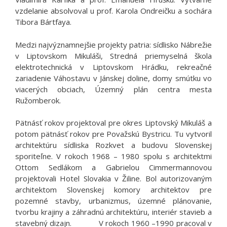
vzdelanie absolvoval u prof. Karola Ondreičku a sochára
Tibora Bártfaya.
Medzi najvýznamnejšie projekty patria: sídlisko Nábrežie
v Liptovskom Mikuláši, Stredná priemyselná škola
elektrotechnická v Liptovskom Hrádku, rekreačné
zariadenie Váhostavu v Jánskej doline, domy smútku vo
viacerých obciach, Územný plán centra mesta
Ružomberok.
Pätnásť rokov projektoval pre okres Liptovský Mikuláš a
potom pätnásť rokov pre Považskú Bystricu. Tu vytvoril
architektúru sídliska Rozkvet a budovu Slovenskej
sporiteľne. V rokoch 1968 – 1980 spolu s architektmi
Ottom Sedlákom a Gabrielou Cimmermannovou
projektovali Hotel Slovakia v Žiline. Bol autorizovaným
architektom Slovenskej komory architektov pre
pozemné stavby, urbanizmus, územné plánovanie,
tvorbu krajiny a záhradnú architektúru, interiér stavieb a
stavebný dizajn. V rokoch 1960 –1990 pracoval v