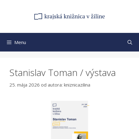
Preskočiť
na
obsah
Menu
Stanislav Toman / výstava
25. mája 2026
od autora:
kniznicazilina