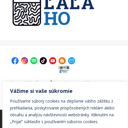
| Krajská knižnica v Žiline, Ul. A. Bernoláka 47, 011 77
Žilina |
kniznica@krajskakniznicazilina.sk
|
Vážime si vaše súkromie
041/7233090 |
Používame súbory cookies na zlepšenie vášho zážitku z
prehliadania, poskytovanie prispôsobených reklám alebo
obsahu a analýzu návštevnosti webstránky. Kliknutím na
© Všetky práva vyhradené Krajská knižnica v Žiline
„Prijať“ súhlasíte s používaním súborov cookies.