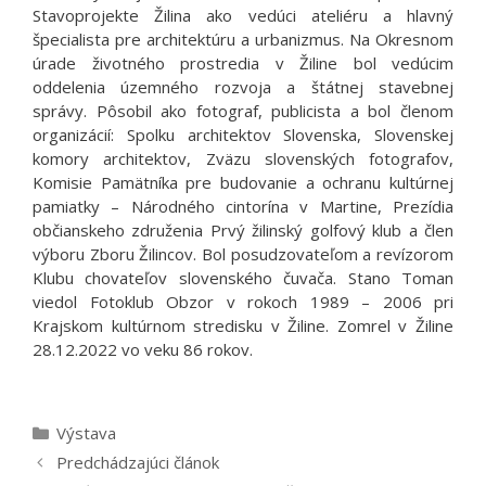
Stavoprojekte Žilina ako vedúci ateliéru a hlavný
špecialista pre architektúru a urbanizmus. Na Okresnom
úrade životného prostredia v Žiline bol vedúcim
oddelenia územného rozvoja a štátnej stavebnej
správy. Pôsobil ako fotograf, publicista a bol členom
organizácií: Spolku architektov Slovenska, Slovenskej
komory architektov, Zväzu slovenských fotografov,
Komisie Pamätníka pre budovanie a ochranu kultúrnej
pamiatky – Národného cintorína v Martine, Prezídia
občianskeho združenia Prvý žilinský golfový klub a člen
výboru Zboru Žilincov. Bol posudzovateľom a revízorom
Klubu chovateľov slovenského čuvača. Stano Toman
viedol Fotoklub Obzor v rokoch 1989 – 2006 pri
Krajskom kultúrnom stredisku v Žiline. Zomrel v Žiline
28.12.2022 vo veku 86 rokov.
Kategórie
Výstava
Predchádzajúci článok