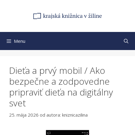
Preskočiť
na
obsah
Menu
Dieťa a prvý mobil / Ako
bezpečne a zodpovedne
pripraviť dieťa na digitálny
svet
25. mája 2026
od autora:
kniznicazilina