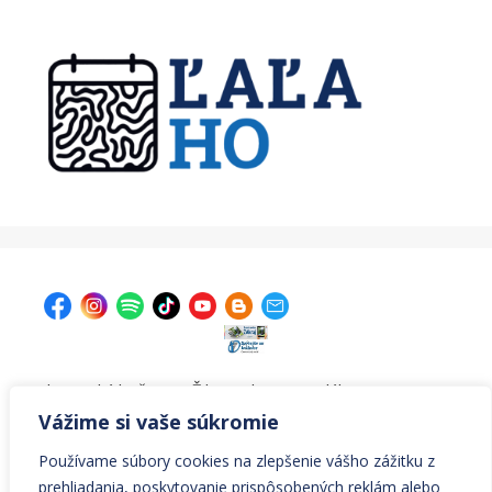
| Krajská knižnica v Žiline, Ul. A. Bernoláka 47, 011 77
Žilina |
kniznica@krajskakniznicazilina.sk
|
Vážime si vaše súkromie
041/7233090 |
Používame súbory cookies na zlepšenie vášho zážitku z
prehliadania, poskytovanie prispôsobených reklám alebo