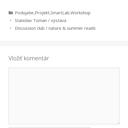
Kategórie
Podujatie
,
Projekt
,
SmartLab
,
Workshop
Stanislav Toman / výstava
Discussion club / nature & summer reads
Vložiť komentár
Komentár