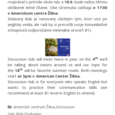
rozprávať o prírode okolo nás a
18.6.
bude našou témou
obľúbené letné čítanie. Obe stretnutia začínajú
o 17:00
v Americkom centre Žilina
.
Diskusný klub je venovaný všetkým tým, ktorí síce po
anglicky vedia, ale radi by si precvičili svoje komunikačné
schopnosti (odporúčame minimálne úroveň B1).
th
Discussion club will meet twice in June: on the
4
we’ll
be talking about nature around us and our topic for
th
the
18
will be favorite summer reads. Both meetings
start
at 5pm
in
American Center Žilina.
Discussion club is for everyone who speaks English but
wants to practice their communication skills (we
recommend at least B1 level in English to attend)
Kategórie
Americké centrum Žilina
,
Discussion
club
,
Klub
,
Podujatie