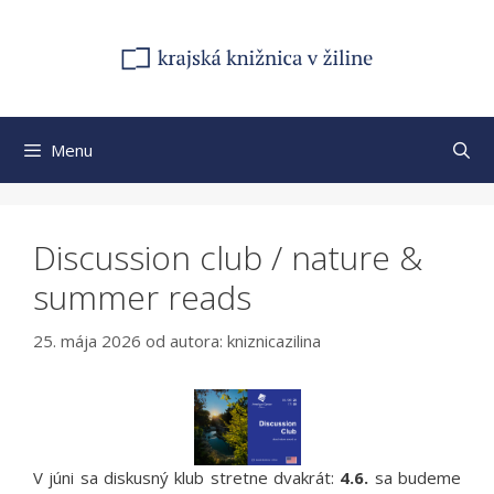
Preskočiť
na
obsah
Menu
Discussion club / nature &
summer reads
25. mája 2026
od autora:
kniznicazilina
V júni sa diskusný klub stretne dvakrát:
4.6.
sa budeme