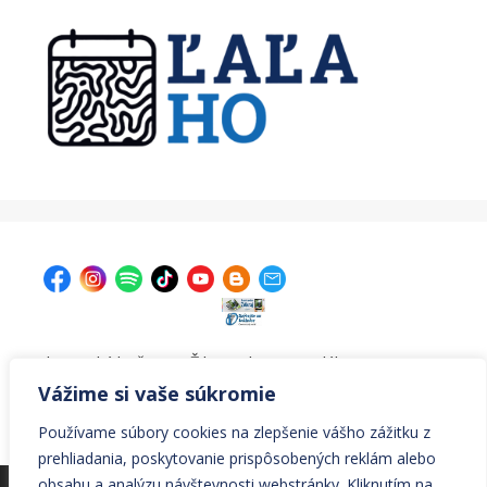
| Krajská knižnica v Žiline, Ul. A. Bernoláka 47, 011 77
Žilina |
kniznica@krajskakniznicazilina.sk
|
Vážime si vaše súkromie
041/7233090 |
Používame súbory cookies na zlepšenie vášho zážitku z
prehliadania, poskytovanie prispôsobených reklám alebo
obsahu a analýzu návštevnosti webstránky. Kliknutím na