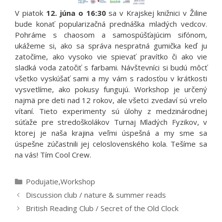
V piatok
12. júna o 16:30
sa v Krajskej knižnici v Žiline
bude konať popularizačná prednáška mladých vedcov.
Pohráme s chaosom a samospúšťajúcim sifónom,
ukážeme si, ako sa správa nespratná gumička keď ju
zatočíme, ako vysoko vie spievať pravítko či ako vie
sladká voda zatočiť s farbami. Návštevníci si budú môcť
všetko vyskúšať sami a my vám s radosťou v krátkosti
vysvetlíme, ako pokusy fungujú. Workshop je určený
najmä pre deti nad 12 rokov, ale všetci zvedaví sú vrelo
vítaní. Tieto experimenty sú úlohy z medzinárodnej
súťaže pre stredoškolákov Turnaj Mladých Fyzikov, v
ktorej je naša krajina veľmi úspešná a my sme sa
úspešne zúčastnili jej celoslovenského kola. Tešíme sa
na vás! Tím Cool Crew.
Kategórie
Podujatie
,
Workshop
Discussion club / nature & summer reads
British Reading Club / Secret of the Old Clock