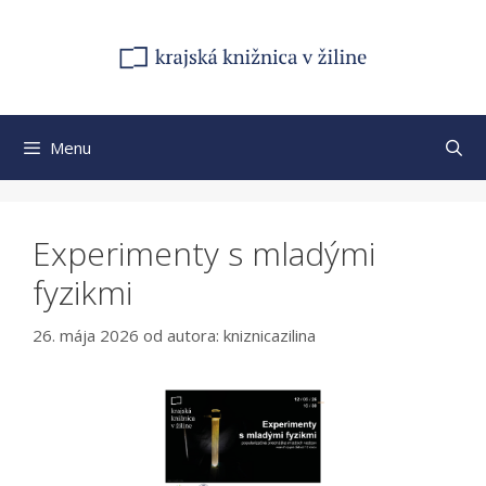
Preskočiť
na
obsah
Menu
Experimenty s mladými
fyzikmi
26. mája 2026
od autora:
kniznicazilina