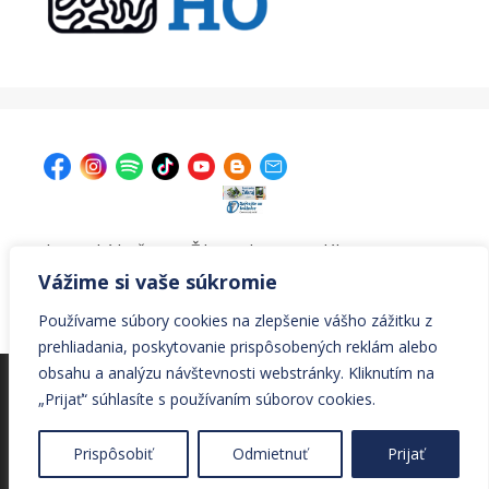
| Krajská knižnica v Žiline, Ul. A. Bernoláka 47, 011 77
Žilina |
kniznica@krajskakniznicazilina.sk
|
Vážime si vaše súkromie
041/7233090 |
Používame súbory cookies na zlepšenie vášho zážitku z
prehliadania, poskytovanie prispôsobených reklám alebo
obsahu a analýzu návštevnosti webstránky. Kliknutím na
© Všetky práva vyhradené Krajská knižnica v Žiline
„Prijať“ súhlasíte s používaním súborov cookies.
© 2026 Krajská knižnica v Žiline
• Vytvorené s
Prispôsobiť
Odmietnuť
Prijať
GeneratePress