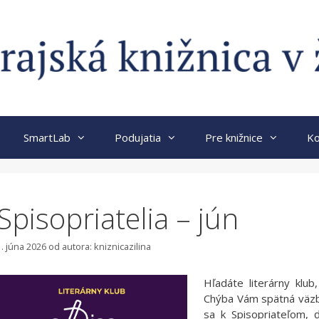
SmartLab
Podujatia
Pre knižnice
Ko
Spisopriatelia – jún
1. júna 2026
od autora:
kniznicazilina
Hľadáte literárny klub
Chýba Vám spätná väzba
sa k Spisopriateľom, 