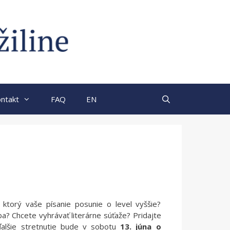
ntakt
FAQ
EN
, ktorý vaše písanie posunie o level vyššie?
? Chcete vyhrávať literárne súťaže? Pridajte
ďalšie stretnutie bude v sobotu
13. júna o