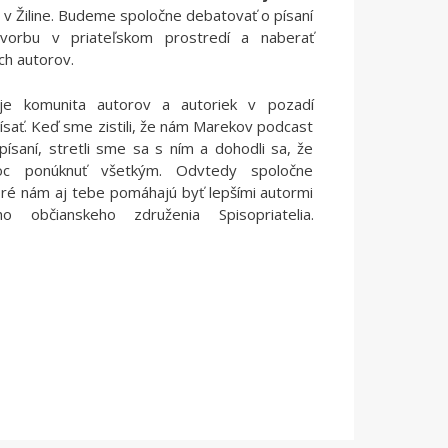
ci v Žiline. Budeme spoločne debatovať o písaní
 tvorbu v priateľskom prostredí a naberať
ch autorov.
e komunita autorov a autoriek v pozadí
ísať. Keď sme zistili, že nám Marekov podcast
saní, stretli sme sa s ním a dohodli sa, že
c ponúknuť všetkým. Odvtedy spoločne
oré nám aj tebe pomáhajú byť lepšími autormi
o občianskeho združenia Spisopriatelia.