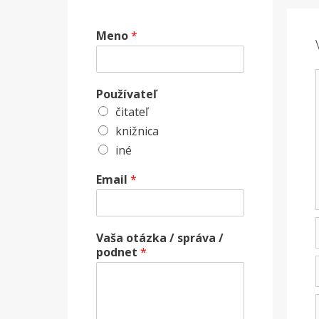
Meno
*
Používateľ
čitateľ
knižnica
iné
Email
*
Vaša otázka / správa /
podnet
*