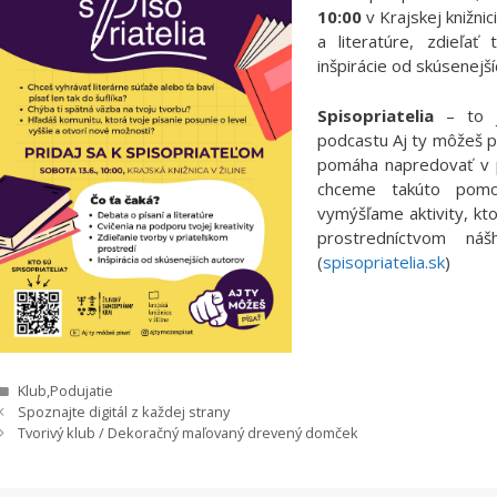
10:00
v Krajskej knižni
a literatúre, zdieľať
inšpirácie od skúsenejší
Spisopriatelia
– to j
podcastu Aj ty môžeš p
pomáha napredovať v pí
chceme takúto pomo
vymýšľame aktivity, kt
prostredníctvom nášh
(
spisopriatelia.sk
)
Kategórie
Klub
,
Podujatie
Spoznajte digitál z každej strany
Tvorivý klub / Dekoračný maľovaný drevený domček