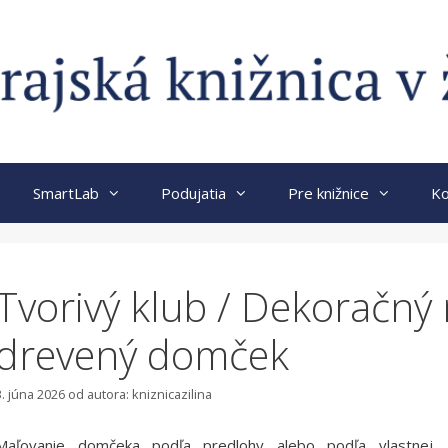
SmartLab
Podujatia
Pre knižnice
Ko
Tvorivý klub / Dekoračný
drevený domček
3. júna 2026
od autora:
kniznicazilina
Maľovanie domčeka podľa predlohy alebo podľa vlastnej