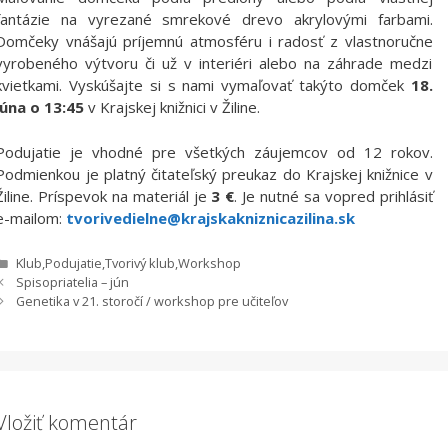
fantázie na vyrezané smrekové drevo akrylovými farbami.
Domčeky vnášajú príjemnú atmosféru i radosť z vlastnoručne
vyrobeného výtvoru či už v interiéri alebo na záhrade medzi
kvietkami. Vyskúšajte si s nami vymaľovať takýto domček
18.
júna o 13:45
v Krajskej knižnici v Žiline.
Podujatie je vhodné pre všetkých záujemcov od 12 rokov.
Podmienkou je platný čitateľský preukaz do Krajskej knižnice v
Žiline. Príspevok na materiál je
3 €
. Je nutné sa vopred prihlásiť
e-mailom:
tvorivedielne@krajskakniznicazilina.sk
Kategórie
Klub
,
Podujatie
,
Tvorivý klub
,
Workshop
Spisopriatelia – jún
Genetika v 21. storočí / workshop pre učiteľov
Vložiť komentár