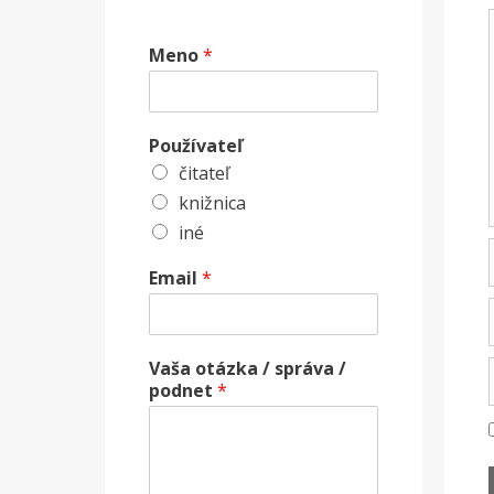
Meno
*
Používateľ
čitateľ
knižnica
iné
Email
*
Vaša otázka / správa /
podnet
*