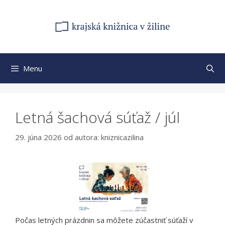
Preskočiť
na
obsah
Menu
Letná šachová súťaž / júl
29. júna 2026
od autora:
kniznicazilina
Počas letných prázdnin sa môžete zúčastniť súťaží v