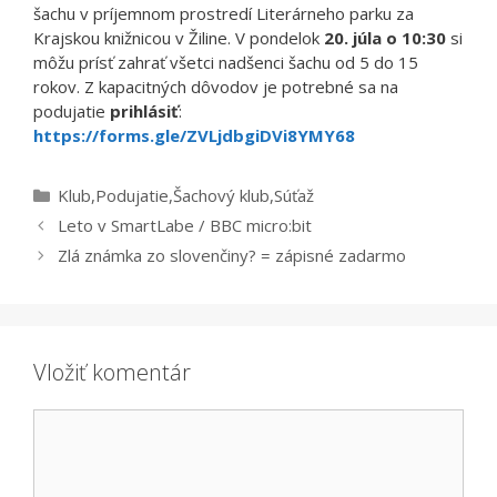
šachu v príjemnom prostredí Literárneho parku za
Krajskou knižnicou v Žiline. V pondelok
20. júla o 10:30
si
môžu prísť zahrať všetci nadšenci šachu od 5 do 15
rokov. Z kapacitných dôvodov je potrebné sa na
podujatie
prihlásiť
:
https://forms.gle/ZVLjdbgiDVi8YMY68
Kategórie
Klub
,
Podujatie
,
Šachový klub
,
Súťaž
Leto v SmartLabe / BBC micro:bit
Zlá známka zo slovenčiny? = zápisné zadarmo
Vložiť komentár
Komentár