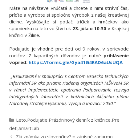
Máte na návšteve vnúčatá a chcete s nimi stráviť čas,
príďte a vyrobte si spoločne výrobok z našej kreatívnej
dielne. Vyskúšajte si potlač tričiek a hrnčekov ako
spomienku na leto vo štvrtok
23. júla o 10:30
v Krajskej
knižnici v Žiline.
Podujatie je vhodné pre deti od 9 rokov, v sprievode
rodičov. Z kapacitných dôvodov je nutné
prihlásenie
vopred:
https://forms.gle/Gya41G4RAD6aUsUQA
„
Realizované v spolupráci s Centrom vedecko-technických
informácií SR ako priamo riadenej organizácii MŠVVaM SR
v rámci implementácie opatrenia Podporovanie rozvoja
inteligentných laboratórií v knižniciach Akčného plánu
Národnej stratégie výskumu, vývoja a inovácií 2030.“
Kategórie
Leto
,
Podujatie
,
Prázdninový denník z knižnice
,
Pre
deti
,
SmartLab
Zlá známka zo slovenčiny? = zápisné zadarmo