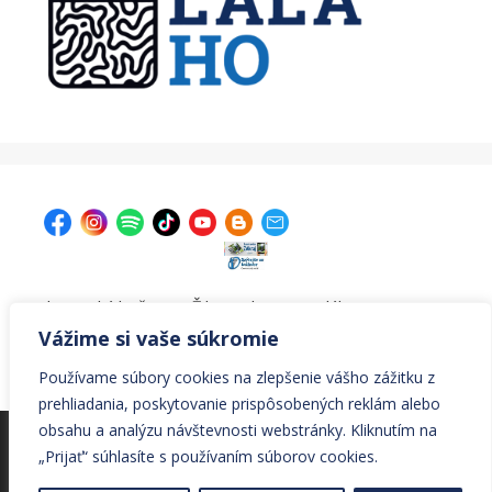
| Krajská knižnica v Žiline, Ul. A. Bernoláka 47, 011 77
Žilina |
kniznica@krajskakniznicazilina.sk
|
Vážime si vaše súkromie
041/7233090 |
Používame súbory cookies na zlepšenie vášho zážitku z
prehliadania, poskytovanie prispôsobených reklám alebo
obsahu a analýzu návštevnosti webstránky. Kliknutím na
© Všetky práva vyhradené Krajská knižnica v Žiline
„Prijať“ súhlasíte s používaním súborov cookies.