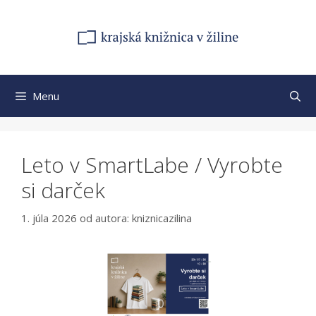
Preskočiť
na
obsah
Menu
Leto v SmartLabe / Vyrobte
si darček
1. júla 2026
od autora:
kniznicazilina