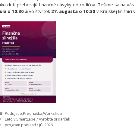
ako deti preberajú finančné návyky od rodičov. Tešíme sa na vás
júla o 10:30 a
vo štvrtok
27. augusta o 10:30
v Krajskej knižnici v
Kategórie
Podujatie
,
Prednáška
,
Workshop
Leto v SmartLabe / Vyrobte si darček
program podujatí / júl 2026