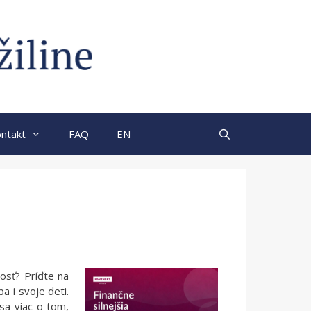
ntakt
FAQ
EN
nosť? Príďte na
 i svoje deti.
sa viac o tom,