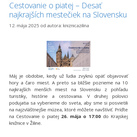
Cestovanie o piatej – Desať
najkrajších mestečiek na Slovensku
12. mája 2025
od autora:
kniznicazilina
Máj je obdobie, kedy už ľudia zvyknú opäť objavovať
hory a čaro miest. A preto sa bližšie pozrieme na 10
najkrajších menších miest na Slovensku z pohľadu
turistiky, histórie a cestovania. V druhej polovici
podujatia sa vyberieme do sveta, aby sme si posvietili
na najzvláštnejšie múzea, ktoré môžete navštíviť. Príďte
na Cestovanie o piatej
26. mája o 17:00
do Krajskej
knižnice v Žiline.