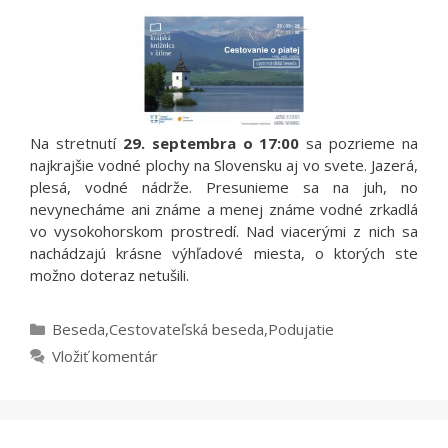
Na stretnutí
29. septembra o 17:00
sa pozrieme na
najkrajšie vodné plochy na Slovensku aj vo svete. Jazerá,
plesá, vodné nádrže. Presunieme sa na juh, no
nevynecháme ani známe a menej známe vodné zrkadlá
vo vysokohorskom prostredí. Nad viacerými z nich sa
nachádzajú krásne výhľadové miesta, o ktorých ste
možno doteraz netušili.
Kategórie
Beseda
,
Cestovateľská beseda
,
Podujatie
Vložiť komentár