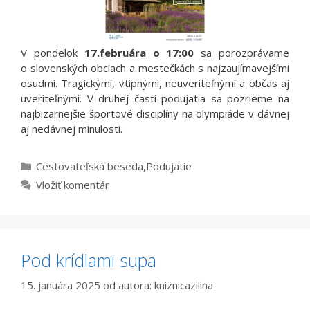
V pondelok
17.februára o 17:00
sa porozprávame
o slovenských obciach a mestečkách s najzaujímavejšími
osudmi. Tragickými, vtipnými, neuveriteľnými a občas aj
uveriteľnými. V druhej časti podujatia sa pozrieme na
najbizarnejšie športové disciplíny na olympiáde v dávnej
aj nedávnej minulosti.
Kategórie
Cestovateľská beseda
,
Podujatie
Vložiť komentár
Pod krídlami supa
15. januára 2025
od autora:
kniznicazilina