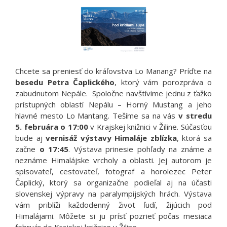
Chcete sa preniesť do kráľovstva Lo Manang? Príďte na
besedu
Petra Čaplického
, ktorý vám porozpráva o
zabudnutom Nepále. Spoločne navštívime jednu z ťažko
prístupných oblastí Nepálu – Horný Mustang a jeho
hlavné mesto Lo Mantang. Tešíme sa na vás
v stredu
5. februára o 17:00
v Krajskej knižnici v Žiline. Súčasťou
bude aj
vernisáž
výstavy Himaláje zblízka
, ktorá sa
začne
o 17:45
. Výstava prinesie pohľady na známe a
neznáme Himalájske vrcholy a oblasti. Jej autorom je
spisovateľ, cestovateľ, fotograf a horolezec Peter
Čaplický, ktorý sa organizačne podieľal aj na účasti
slovenskej výpravy na paralympijských hrách. Výstava
vám priblíži každodenný život ľudí, žijúcich pod
Himalájami. Môžete si ju prísť pozrieť počas mesiaca