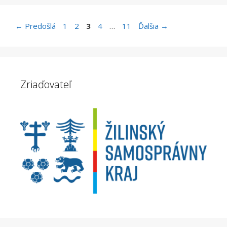
Stránka
Stránka
Stránka
Stránka
Stránka
←
Predošlá
1
2
3
4
…
11
Ďalšia
→
Zriaďovateľ