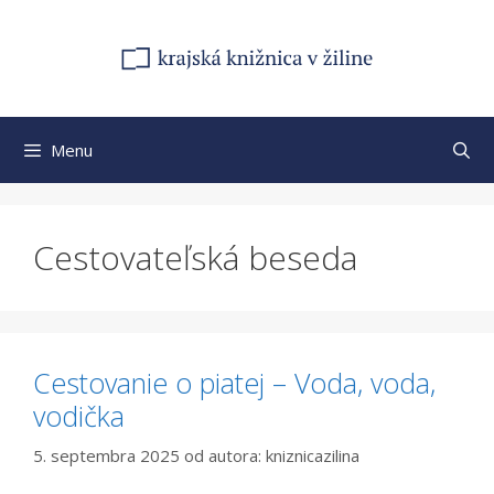
Preskočiť
na
obsah
Menu
Cestovateľská beseda
Cestovanie o piatej – Voda, voda,
vodička
5. septembra 2025
od autora:
kniznicazilina