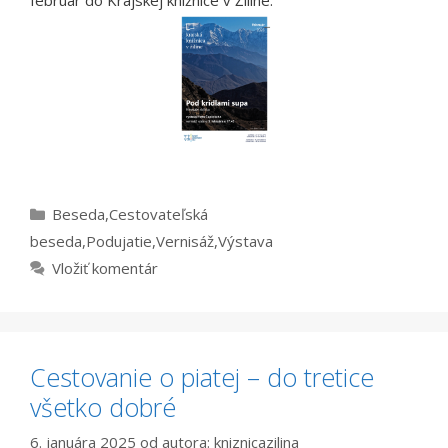
február do Krajskej knižnice v Žiline.
Kategórie
Beseda
,
Cestovateľská
beseda
,
Podujatie
,
Vernisáž
,
Výstava
Vložiť komentár
Cestovanie o piatej – do tretice
všetko dobré
6. januára 2025
od autora:
kniznicazilina