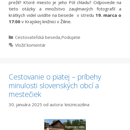
prežil? Ktoré miesto je jeho Pól chladu? Odpovede na
tieto otázky a množstvo zaujímavých fotografií a
krátkych videí uvidíte na besede v stredu
19. marca o
17:00
v Krajskej knižnici v Žiline.
Kategórie
Cestovateľská beseda
,
Podujatie
Vložiť komentár
Cestovanie o piatej – príbehy
minulosti slovenských obcí a
mestečiek
30. januára 2025
od autora:
kniznicazilina