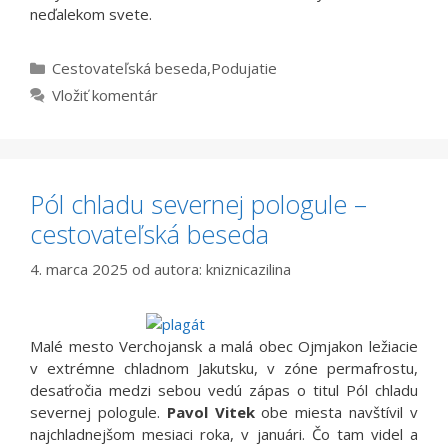
neďalekom svete.
Kategórie
Cestovateľská beseda
,
Podujatie
Vložiť komentár
Pól chladu severnej pologule –
cestovateľská beseda
4. marca 2025
od autora:
kniznicazilina
Malé mesto Verchojansk a malá obec Ojmjakon ležiacie
v extrémne chladnom Jakutsku, v zóne permafrostu,
desaťročia medzi sebou vedú zápas o titul Pól chladu
severnej pologule.
Pavol Vitek
obe miesta navštívil v
najchladnejšom mesiaci roka, v januári. Čo tam videl a