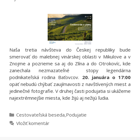
Naša tretia návšteva do Českej republiky bude
smerovať do malebnej vinárskej oblasti v Mikulove a v
Znojme a pozrieme sa aj do Zlína a do Otrokovíc, kde
zanechala nezmazateľné stopy legendárna
podnikateľská rodina Baťovcov.
20. januára o 17:00
opäť nebudú chýbať zaujímavosti z navštívených miest a
jedinečné fotografie. V druhej časti podujatia si ukážeme
najextrémnejšie miesta, kde žijú aj nežijú ľudia.
Kategórie
Cestovateľská beseda
,
Podujatie
Vložiť komentár