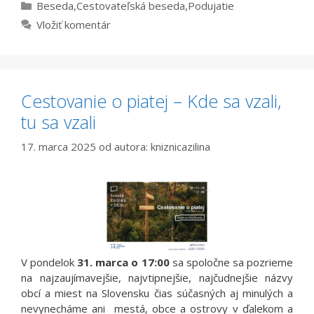
Kategórie
Beseda
,
Cestovateľská beseda
,
Podujatie
Vložiť komentár
Cestovanie o piatej – Kde sa vzali,
tu sa vzali
17. marca 2025
od autora:
kniznicazilina
V pondelok
31. marca o 17:00
sa spoločne sa pozrieme
na najzaujímavejšie, najvtipnejšie, najčudnejšie názvy
obcí a miest na Slovensku čias súčasných aj minulých a
nevynecháme ani mestá, obce a ostrovy v ďalekom a