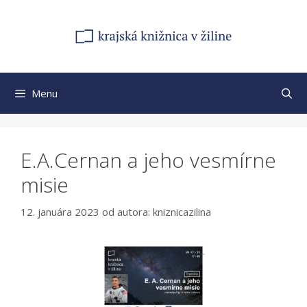
Preskočiť
na
obsah
Menu
E.A.Cernan a jeho vesmírne
misie
12. januára 2023
od autora:
kniznicazilina