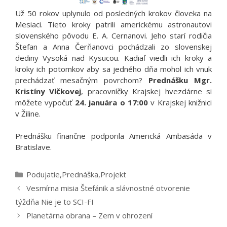
Už 50 rokov uplynulo od posledných krokov človeka na
Mesiaci. Tieto kroky patrili americkému astronautovi
slovenského pôvodu E. A. Cernanovi. Jeho starí rodičia
Štefan a Anna Čerňanovci pochádzali zo slovenskej
dediny Vysoká nad Kysucou. Kadiaľ viedli ich kroky a
kroky ich potomkov aby sa jedného dňa mohol ich vnuk
prechádzať mesačným povrchom?
Prednášku Mgr.
Kristíny Vlčkovej
, pracovníčky Krajskej hvezdárne si
môžete vypočuť
24. januára o 17:00
v Krajskej knižnici
v Žiline.
Prednášku finančne podporila Americká Ambasáda v
Bratislave.
Kategórie
Podujatie
,
Prednáška
,
Projekt
Vesmírna misia Štefánik a slávnostné otvorenie
týždňa Nie je to SCI-FI
Planetárna obrana – Zem v ohrození