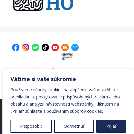
| Krajská knižnica v Žiline, Ul. A. Bernoláka 47, 011 77
Žilina |
kniznica@krajskakniznicazilina.sk
|
Vážime si vaše súkromie
041/7233090 |
Používame súbory cookies na zlepšenie vášho zážitku z
prehliadania, poskytovanie prispôsobených reklám alebo
obsahu a analýzu návštevnosti webstránky. Kliknutím na
© Všetky práva vyhradené Krajská knižnica v Žiline
„Prijať“ súhlasíte s používaním súborov cookies.
© 2026 Krajská knižnica v Žiline
• Vytvorené s
Prispôsobiť
Odmietnuť
Prijať
GeneratePress