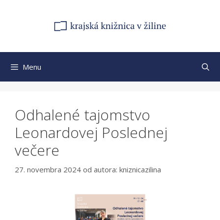
Preskočiť
na
obsah
Menu
Odhalené tajomstvo
Leonardovej Poslednej
večere
27. novembra 2024
od autora:
kniznicazilina