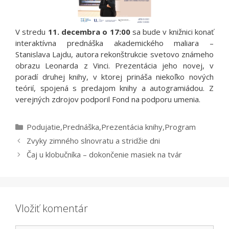
V stredu
11. decembra o 17:00
sa bude v knižnici konať
interaktívna prednáška akademického maliara –
Stanislava Lajdu, autora rekonštrukcie svetovo známeho
obrazu Leonarda z Vinci. Prezentácia jeho novej, v
poradí druhej knihy, v ktorej prináša niekoľko nových
teórií, spojená s predajom knihy a autogramiádou. Z
verejných zdrojov podporil Fond na podporu umenia.
Kategórie
Podujatie
,
Prednáška
,
Prezentácia knihy
,
Program
Zvyky zimného slnovratu a stridžie dni
Čaj u klobučníka – dokončenie masiek na tvár
Vložiť komentár