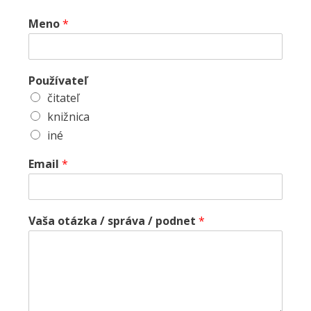
Meno
*
Používateľ
čitateľ
knižnica
iné
Email
*
Vaša otázka / správa / podnet
*