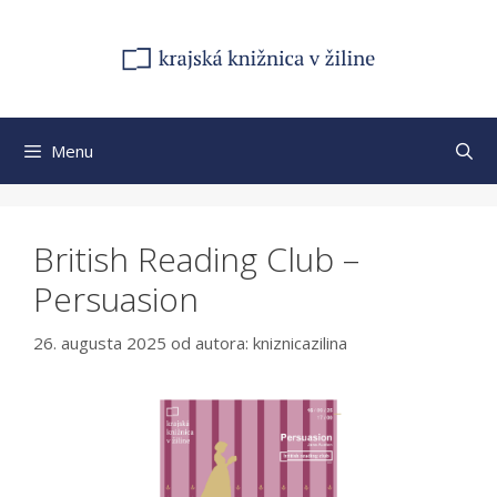
Preskočiť
na
obsah
Menu
British Reading Club –
Persuasion
26. augusta 2025
od autora:
kniznicazilina