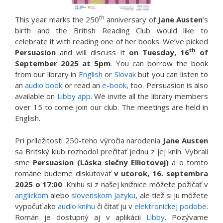
th
This year marks the 250
anniversary of
Jane Austen
’s
birth and the British Reading Club would like to
celebrate it with reading one of her books. We’ve picked
th
Persuasion
and will discuss it
on
Tuesday, 16
of
September 2025 at 5pm
. You can borrow the book
from our library in
English
or
Slovak
but you can listen to
an
audio book
or read an
e-book
, too. Persuasion is also
available on
Libby app
. We invite all the library members
over 15 to come join our club. The meetings are held in
English.
Pri príležitosti 250-teho výročia narodenia
Jane Austen
sa Britský klub rozhodol prečítať jednu z jej kníh. Vybrali
sme
Persuasion (Láska slečny Elliotovej)
a o tomto
románe budeme diskutovať
v utorok, 16. septembra
2025 o 17:00
. Knihu si z našej knižnice môžete požičať v
anglickom
alebo
slovenskom jazyku
, ale tiež si ju môžete
vypočuť ako
audio knihu
či čítať ju v
elektronickej podobe
.
Román je dostupný aj v aplikácii
Libby
. Pozývame