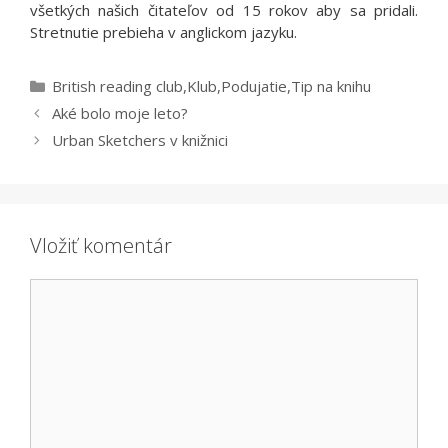
všetkých našich čitateľov od 15 rokov aby sa pridali.
Stretnutie prebieha v anglickom jazyku.
Kategórie
British reading club
,
Klub
,
Podujatie
,
Tip na knihu
Aké bolo moje leto?
Urban Sketchers v knižnici
Vložiť komentár
Komentár