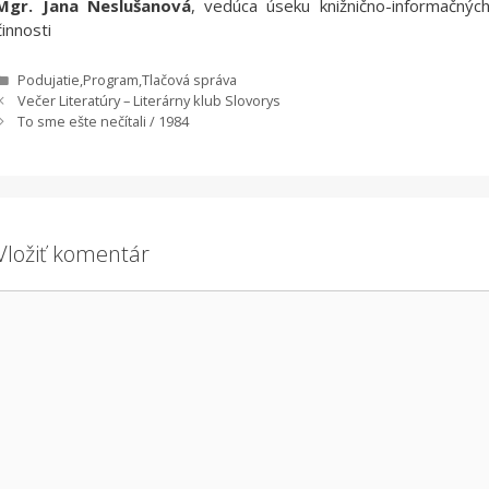
Mgr. Jana Neslušanová
, vedúca úseku knižnično-informačných
činnosti
Kategórie
Podujatie
,
Program
,
Tlačová správa
Večer Literatúry – Literárny klub Slovorys
To sme ešte nečítali / 1984
Vložiť komentár
Komentár