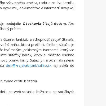
ho výtvarného umelca, rodáka zo Svederníka
eho výskumu, dokumentov a informácií Krajskej
uje podujatie
Oteckovia čítajú deťom.
Ako
ľúbený príbeh.
 čítanie, fantáziu a schopnosť zaujať čitateľa.
oľnú knihu, ktorú prečítali. Cieľom súťaže je
áže byť malým „reklamným tvorcom“, ktorý vie
plňte súťažný hárok, ktorý si môžete osobne
e novú obálku knihy. Súťažný hárok a nakreslenú
esu:
deti@krajskakniznicazilina.sk
najneskôr do
bjavíme cestu k čítaniu.
jdete na web stránke knižnice a na sociálnych