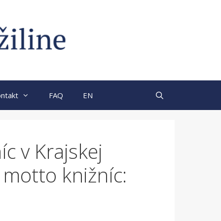
ntakt
FAQ
EN
c v Krajskej
é motto knižníc: