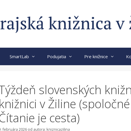
SmartLab
Podujatia
Pre knižnice
Ko
Týždeň slovenských knižní
knižnici v Žiline (spoločn
Čítanie je cesta)
9. februára 2026
od autora:
kniznicazilina