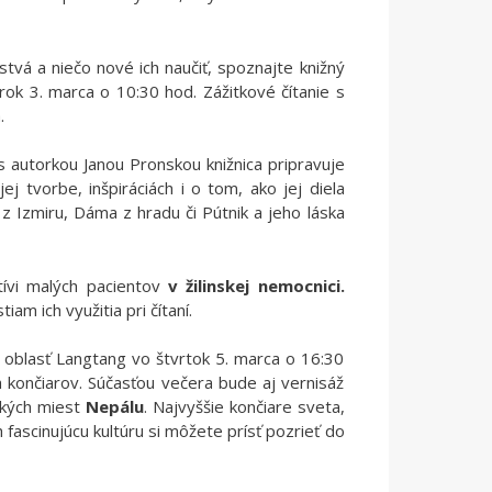
tvá a niečo nové ich naučiť, spoznajte knižný
rok 3. marca o 10:30 hod. Zážitkové čítanie s
.
 s autorkou Janou Pronskou knižnica pripravuje
 tvorbe, inšpiráciách i o tom, ako jej diela
á z Izmiru, Dáma z hradu či Pútnik a jeho láska
tívi malých pacientov
v žilinskej nemocnici.
m ich využitia pri čítaní.
 oblasť Langtang vo štvrtok 5. marca o 16:30
ch končiarov. Súčasťou večera bude aj vernisáž
ických miest
Nepálu
. Najvyššie končiare sveta,
h fascinujúcu kultúru si môžete prísť pozrieť do