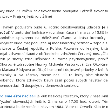
Aký bude 27. ročník celoslovenského podujatia Týždeň slovens
knižníc v Krajskej knižnici v Žiline?
Hlavným podujatím bude 6. ročník celoslovenskej udalosti
Je 
počuť
. V tento deň knižnice v rovnakom čase (4. marca o 15:30 h
spoločne upozornia na dôležitosť čítania a krásu literatúry
prvýkrát bude mať podujatie aj medzinárodný rozmer – zapoja s
knižnice z Českej republiky a Poľska. Pozvanie do krajskej kniž
prijali zdravotní klauni z občianskeho združenia Červený nos. „Čít
kníh je skvelý zdroj inšpirácie aj forma psychohygieny“, približ
Dlhoročné zdravotné klaunky Michaela Pastorková, Eva Okoličán
a Mariana Bódyová prečítajú humorné i dojímavé príbehy z kníh 
zázraky a Na zázraky máme nos. Sú to knihy plné skutočn
príbehov, ktoré zdravotní klauni zažili počas svojich návštev de
nemocniciach či dospelých v domovoch seniorov.
To sme ešte nečítali
je klub klasickej literatúry, ktorý v našej kniž
Týždeň slovenských knižníc 2. marca o 17:00 hod. otvorí. Té
stretnutia bude román s názvom
1984
(George Orwell). Klub je p