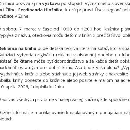
Knižnica pozýva aj na
výstavu
po stopách významného slovenské
pri Žiline,
Ferdinanda Hložníka
, ktorú pripravil Úsek regionáln
knižnice v Žiline.
V sobotu 7. marca v čase od 10:00 do 12:00 hod. knižnica plán
vyplýva z názvu, oteckovia môžu deťom v knižnici prečítať svoj ob
Reklama na knihu
bude detská tvorivá literárna súťaž, ktorá spája
Súťažiaci vytvoria originálnu reklamu v písomnej podobe na ľubov
ukázať, že čítanie môže byť dobrodružstvo a že každé dieťa dok
nadchnúť ostatných pre dobrú knihu. Aká bude vaša úloha? „Vy
vyzdvihnúť v knižnici alebo stiahnuť z jej web stránky a nakreslit
obálku knihy doneste do knižnice alebo pošlite e-mailom na adr
10. apríla 2026, “ doplnila knižnica.
Radi vás všetkých privítame v našej (vašej) knižnici, kde spoločne o
Bližšie informácie a prihlasovanie k naplánovaným podujatiam ná
sieťach.