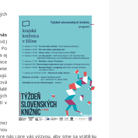
kých
nás
od.)
. Po
a aj
nice
anie
ujú.
iová
Malé
ých
tí v
nici
mou
re nás i pre vás výzvou, aby sme sa vrátili ku