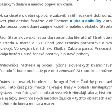
klasickým dielam a nanovo objavili ich krásu.
Ak sa chcete s deťmi spoločne zabaviť, zažiť nečakané dobrodružs
svet plný detskej fantázie v obľúbenom
Klube u Knihuľky
v uto
Montessori pomôckami zaujme každého malého detského čitateľa
Radi čítate slovenskú historickú romantickú literatúru? Stretnutie
v stredu 4. marca o 17:00 hod. Jana Pronská porozpráva o svojej
vznikajú. Vo svojich knihách ako Kliatba, Zakliata panna, Princezn
spája históriu, silné ženské postavy a pútavé príbehy.
Knihovníčka Michaela aj počas Týždňa slovenských knižníc navš
Tentokrát bude podujatie pre deti venované AI robotike a možnostia
Známy cestovateľ, horolezec a fotograf Peter Čaplický predstaví
hod. Táto časť patrí medzi najkrajšie trasy v oblasti Himalájsky
výstavy jeho fotografií z oblasti vysokých Himalájí, ako aj histor
ale aj ťažký život horských národov žijúcich v týchto oblastiach a ic
knižnice do konca mesiaca marec.