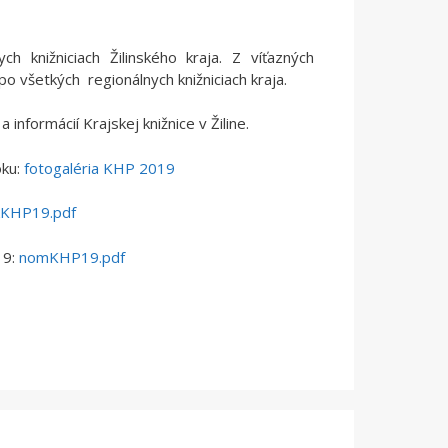
h knižniciach Žilinského kraja. Z víťazných
o všetkých regionálnych knižniciach kraja.
nformácií Krajskej knižnice v Žiline.
oku:
fotogaléria KHP 2019
kKHP19.pdf
19:
nomKHP19.pdf