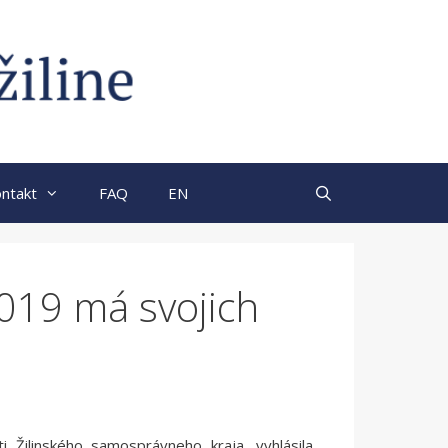
ntakt
FAQ
EN
019 má svojich
sti Žilinského samosprávneho kraja, vyhlásila