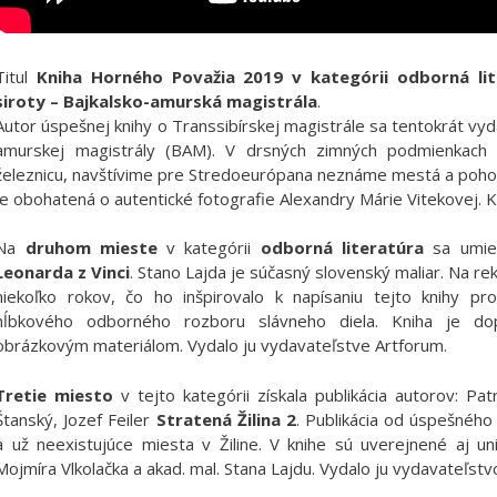
Titul
Kniha Horného Považia 2019 v kategórii odborná lit
siroty – Bajkalsko-amurská magistrála
.
Autor úspešnej knihy o Transsibírskej magistrále sa tentokrát vyda
amurskej magistrály (BAM). V drsných zimných podmienkach 
železnicu, navštívime pre Stredoeurópana neznáme mestá a pohori
je obohatená o autentické fotografie Alexandry Márie Vitekovej. 
Na
druhom mieste
v kategórii
odborná literatúra
sa umies
Leonarda z Vinci
. Stano Lajda je súčasný slovenský maliar. Na re
niekoľko rokov, čo ho inšpirovalo k napísaniu tejto knihy pr
hĺbkového odborného rozboru slávneho diela. Kniha je dop
obrázkovým materiálom. Vydalo ju vydavateľstve Artforum.
Tretie miesto
v tejto kategórii získala publikácia autorov: Pa
Štanský, Jozef Feiler
Stratená Žilina 2
. Publikácia od úspešného
a už neexistujúce miesta v Žiline. V knihe sú uverejnené aj un
Mojmíra Vlkolačka a akad. mal. Stana Lajdu. Vydalo ju vydavateľst