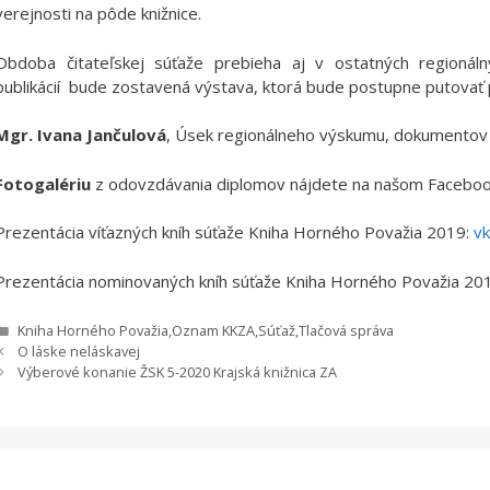
verejnosti na pôde knižnice.
Obdoba čitateľskej súťaže prebieha aj v ostatných regionálnyc
publikácií bude zostavená výstava, ktorá bude postupne putovať p
Mgr. Ivana Jančulová
, Úsek regionálneho výskumu, dokumentov a i
Fotogalériu
z odovzdávania diplomov nájdete na našom Facebo
Prezentácia víťazných kníh súťaže Kniha Horného Považia 2019:
v
Prezentácia nominovaných kníh súťaže Kniha Horného Považia 20
Kategórie
Kniha Horného Považia
,
Oznam KKZA
,
Súťaž
,
Tlačová správa
O láske neláskavej
Výberové konanie ŽSK 5-2020 Krajská knižnica ZA