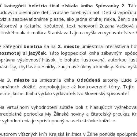
V kategórii beletria
titul
získala
kniha Spievanky 2
. Tát
ľudových piesní pre deti, vrátane farebných nôt. Deti si vypočuj
kvíz a zaspievať známe piesne, ako Jedna druhej riekla, Ženilo 
Šútorová a Katarína Kočutová, text nahovorili Zuzana Vačková a
žilinského akad. maliara Stanislava Lajdu a vyšla vo vydavateľstve A
V kategórií
beletria
sa na
2. mieste
umiestnila interaktívna ho
Rozmotaj si jazýček
. Táto logopedická kniha zábavným spôso
správnu výslovnosť hlások. Je bohato ilustrovaná, autorkou ilu
básničky, chytľavé pesničky, zaujímavé úlohy a komiksy. Kniha vyšl
Na
3. mieste
sa umiestnila kniha
Odsúdená
autorky Lucie Sa
románoch zložité, znepokojujúce až kontroverzné témy. Tejto 
ôsmej knihe. Knihu vydalo vydavateľstvo Slovenský spisovateľ.
Na virtuálnom vyhodnotení súťaže boli z hlasujúcich vyžrebovaní
predplatné periodika My Žilinské noviny a čitateľský preukaz Kr
z vyhodnotenia je sprístupnený na web stránke knižnice.
Autorom víťazných kníh Krajská knižnica v Žiline ponúkla spoluprác