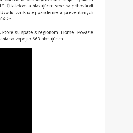
19. Čitateľom a hlasujúcim sme sa prihovárali
 dôvodu vzniknutej pandémie a preventívnych
súťaže.
ov, ktoré sú späté s regiónom Horné Považie
nia sa zapojilo 663 hlasujúcich.