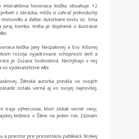
o interaktívna hovoriaca knižka obsahuje 12
ú príbeh z obrázka, môžu si zahrať jednoduchý
sa motovidlo a ďalšie. Autorkami textu sú Ema
 Juraj Kemka. Kniha je doplnená o ilustrácie
lbi.
voriaca knižka Jany Necpalovej a Evy Kišovej
bom rozvíja vyjadrovacie schopnosti detí a
strácií je Zuzana Svobodová. Nechýbajú v nej
a vo vydavateľstve Albi.
skovej. Žilinská autorka prináša vo svojich
zásade ostala verná aj vo svojej najnovšej,
 traja výhercovia, ktorí získali vecné ceny,
ajskej knižnice v Žiline na jeden rok. Záznam
u a priestor pre prezentáciu publikácií širokej