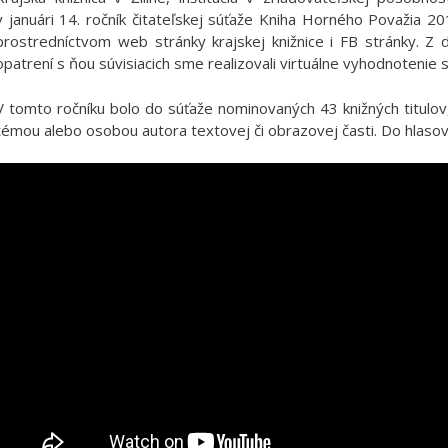
v januári 14. ročník čitateľskej súťaže Kniha Horného Považia 20
prostredníctvom web stránky krajskej knižnice i FB stránky. Z
opatrení s ňou súvisiacich sme realizovali virtuálne vyhodnotenie 
V tomto ročníku bolo do súťaže nominovaných 43 knižných titul
témou alebo osobou autora textovej či obrazovej časti. Do hlasova