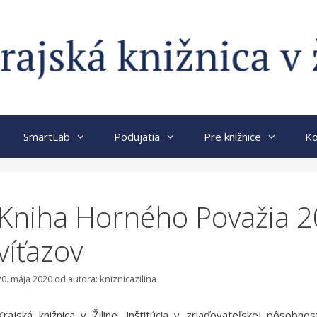
SmartLab
Podujatia
Pre knižnice
Ko
Kniha Horného Považia 2
víťazov
20. mája 2020
od autora:
kniznicazilina
Krajská knižnica v Žiline, inštitúcia v zriaďovateľskej pôsobno