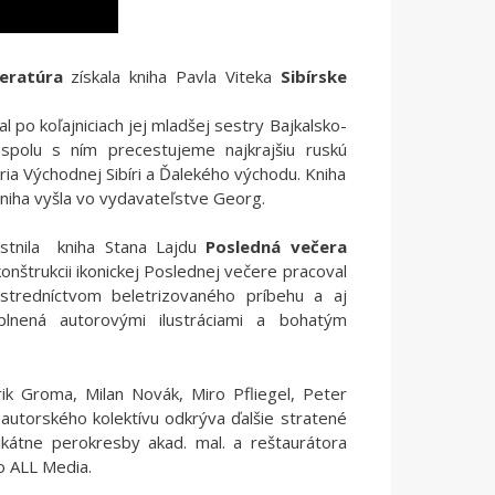
eratúra
získala kniha Pavla Viteka
Sibírske
l po koľajniciach jej mladšej sestry Bajkalsko-
spolu s ním precestujeme najkrajšiu ruskú
a Východnej Sibíri a Ďalekého východu. Kniha
Kniha vyšla vo vydavateľstve Georg.
tnila kniha Stana Lajdu
Posledná večera
konštrukcii ikonickej Poslednej večere pracoval
ostredníctvom beletrizovaného príbehu a aj
lnená autorovými ilustráciami a bohatým
trik Groma, Milan Novák, Miro Pfliegel, Peter
 autorského kolektívu odkrýva ďalšie stratené
ikátne perokresby akad. mal. a reštaurátora
vo ALL Media.