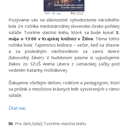
Pozývame vás na slávnostné vyhodnotenie národného
kola 24. ročníka medzinárodnej slovensko-česko-poľskej
súťaže Tvoríme vlastnú knihu, ktoré sa bude konať
3.
mája o 13:00 v Krajskej knižnici v Žiline
. Téma tohto
ročníka bola: Tajomstvo knižnice – večer, keď sa zhasne
a za posledným návštevníkom sa zavrú dvere
(ľubovoľný žáner). V hudobnom pásme si vypočujeme
žiakov zo SZUŠ Anima Libera z Lietavskej Lúčky pod
vedením Kataríny Hoštákovej.
Ďakujeme všetkým deťom, rodičom a pedagógom, ktorí
sa pričinili o množstvo krásnych kníh vytvorených v rámci
súťaže.
Čítať viac
Kategórie
Pre deti
,
Súťaž
,
Tvoríme vlastnú knihu