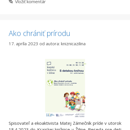
Vložiť komentár
Ako chrániť prírodu
17. apríla 2023
od autora:
kniznicazilina
Spisovateľ a ekoaktivista Matej Zámečník príde v utorok
18.4.2023 do Krajskej knižnice v Žiline. Beseda pre deti