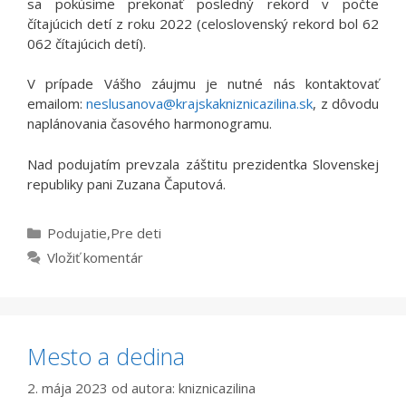
sa pokúsime prekonať posledný rekord v počte
čítajúcich detí z roku 2022 (celoslovenský rekord bol 62
062 čítajúcich detí).
V prípade Vášho záujmu je nutné nás kontaktovať
emailom:
neslusanova@krajskakniznicazilina.sk
, z dôvodu
naplánovania časového harmonogramu.
Nad podujatím prevzala záštitu prezidentka Slovenskej
republiky pani Zuzana Čaputová.
Kategórie
Podujatie
,
Pre deti
Vložiť komentár
Mesto a dedina
2. mája 2023
od autora:
kniznicazilina