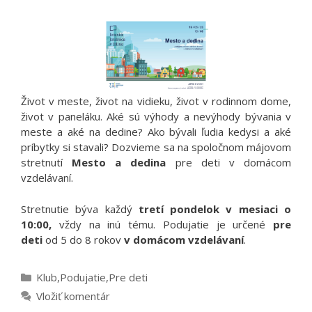
Život v meste, život na vidieku, život v rodinnom dome,
život v paneláku. Aké sú výhody a nevýhody bývania v
meste a aké na dedine? Ako bývali ľudia kedysi a aké
príbytky si stavali? Dozvieme sa na spoločnom májovom
stretnutí
Mesto a dedina
pre deti v domácom
vzdelávaní.
Stretnutie býva každý
tretí pondelok v mesiaci o
10:00,
vždy na inú tému. Podujatie je určené
pre
deti
od 5 do 8 rokov
v domácom vzdelávaní
.
Kategórie
Klub
,
Podujatie
,
Pre deti
Vložiť komentár