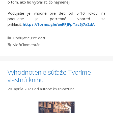
o tom, ako ho vytvárať, čo najmenej.
Podujatie je vhodné pre deti od 5-10 rokov; na
podujatie je potrebné vopred sa
prihlásiť:
https://forms.gle/aeRPJFpTac6j7a2dA
Kategórie
Podujatie
,
Pre deti
Vložiť komentár
Vyhodnotenie súťaže Tvoríme
vlastnú knihu
20. apríla 2023
od autora:
kniznicazilina