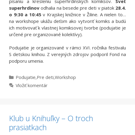
písaniu a kresleniu superhrdinských komiksov.
Svet
superhrdinov
odhalia na besede pre deti v piatok
28.4.
o 9:30 a 10:45
v Krajskej knižnice v Žiline. A nielen to…
na workshope ukážu deťom ako vytvoriť komiks a budú
ich motivovať k vlastnej komiksovej tvorbe (podujatie je
určené pre organizované kolektívy).
Podujatie je organizované v rámci XVI. ročníka festivalu
S detskou knihou. Z verejných zdrojov podporil Fond na
podporu umenia.
Kategórie
Podujatie
,
Pre deti
,
Workshop
Vložiť komentár
Klub u Knihuľky – O troch
prasiatkach