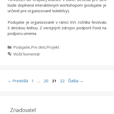
bude doplnená interaktívnym workshopom (podujatie je
určené pre organizované kolektívy).
Podujatie je organizované v rámci XVI. ročníka festivalu
S detskou knihou. Z verejných zdrojov podporil Fond na
podporu umenia.
Kategórie
Podujatie
,
Pre deti
,
Projekt
Vložiť komentár
Stránka
Stránka
Stránka
Stránka
←
Predošlá
1
…
20
21
22
Ďalšia
→
Zriaďovateľ