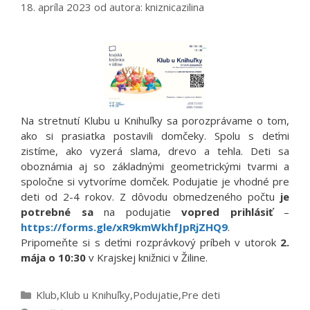
18. apríla 2023
od autora:
kniznicazilina
Na stretnutí Klubu u Knihuľky sa porozprávame o tom,
ako si prasiatka postavili domčeky. Spolu s deťmi
zistíme, ako vyzerá slama, drevo a tehla. Deti sa
oboznámia aj so základnými geometrickými tvarmi a
spoločne si vytvoríme domček. Podujatie je vhodné pre
deti od 2-4 rokov. Z dôvodu obmedzeného počtu
je
potrebné sa
na podujatie
vopred prihlásiť
–
https://forms.gle/xR9kmWkhfJpRjZHQ9
.
Pripomeňte si s deťmi rozprávkový príbeh v utorok
2.
mája o 10:30
v Krajskej knižnici v Žiline.
Kategórie
Klub
,
Klub u Knihuľky
,
Podujatie
,
Pre deti