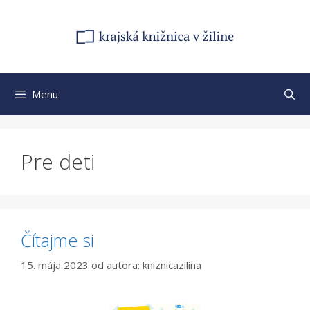
Preskočiť
na
obsah
Menu
Pre deti
Čítajme si
15. mája 2023
od autora:
kniznicazilina