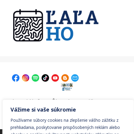
| Krajská knižnica v Žiline, Ul. A. Bernoláka 47, 011 77
Žilina |
kniznica@krajskakniznicazilina.sk
|
Vážime si vaše súkromie
041/7233090 |
Používame súbory cookies na zlepšenie vášho zážitku z
prehliadania, poskytovanie prispôsobených reklám alebo