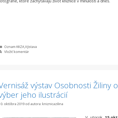
fotografie, ktoré zachytávajú život knižnice v minulosti a dnes.
Kategórie
Oznam KKZA
,
Výstava
Vložiť komentár
Vernisáž výstav Osobnosti Žiliny 
výber jeho ilustrácií
10. októbra 2019
od autora:
kniznicazilina
V utorok
15.ok