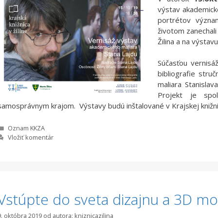
výstav akademické
portrétov význam
životom zanechali
Žilina a na výstavu
Súčasťou vernisá
bibliografie stru
maliara Stanislava
Projekt je spol
samosprávnym krajom. Výstavy budú inštalované v Krajskej knižni
Kategórie
Oznam KKZA
Vložiť komentár
Vstúpte do sveta dizajnu a 3D m
9. októbra 2019
od autora:
kniznicazilina