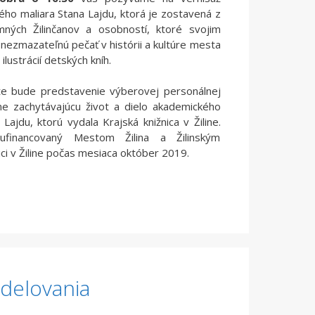
ho maliara Stana Lajdu, ktorá je zostavená z
ných Žilinčanov a osobností, ktoré svojim
 nezmazateľnú pečať v histórii a kultúre mesta
 ilustrácií detských kníh.
že bude predstavenie výberovej personálnej
čne zachytávajúcu život a dielo akademického
 Lajdu, ktorú vydala Krajská knižnica v Žiline.
ufinancovaný Mestom Žilina a Žilinským
ci v Žiline počas mesiaca október 2019.
odelovania