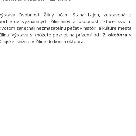
Výstava Osobnosti Žiliny očami Stana Lajdu, zostavená z
portrétov významných Žilinčanov a osobností, ktoré svojim
životom zanechali nezmazateľnú pečať v histórii a kultúre mesta
Žilina. Výstavu si môžete pozrieť na prízemí od
7. októbra
v
Krajskej knižnici v Žiline do konca októbra.