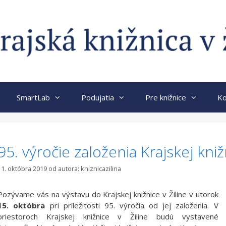
SmartLab
Podujatia
Pre knižnice
Ko
95. výročie založenia Krajskej kniž
11. októbra 2019
od autora:
kniznicazilina
Pozývame vás na výstavu do Krajskej knižnice v Žiline v utorok
15. októbra
pri príležitosti 95. výročia od jej založenia. V
priestoroch Krajskej knižnice v Žiline budú vystavené