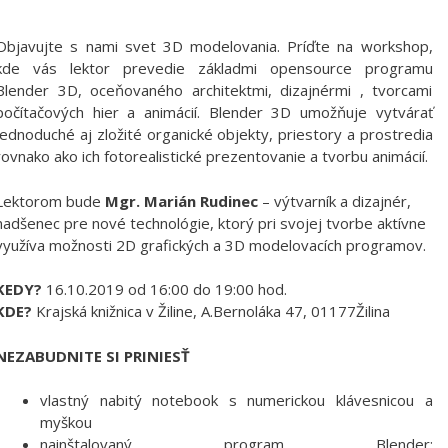
Objavujte s nami svet 3D modelovania. Príďte na workshop,
kde vás lektor prevedie základmi opensource programu
Blender 3D, oceňovaného architektmi, dizajnérmi , tvorcami
počítačových hier a animácií. Blender 3D umožňuje vytvárať
jednoduché aj zložité organické objekty, priestory a prostredia
rovnako ako ich fotorealistické prezentovanie a tvorbu animácií.
Lektorom bude
Mgr. Marián Rudinec
– výtvarník a dizajnér,
nadšenec pre nové technológie, ktorý pri svojej tvorbe aktívne
využíva možnosti 2D grafických a 3D modelovacích programov.
KEDY?
16.10.2019 od 16:00 do 19:00 hod.
KDE?
Krajská knižnica v Žiline, A.Bernoláka 47, 01177Žilina
NEZABUDNITE SI PRINIESŤ
vlastný nabitý notebook s numerickou klávesnicou a
myškou
nainštalovaný program Blender: