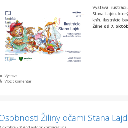
Výstava ilustráci
Stana Lajdu, ktor
kníh. Ilustrácie b
Žiline
od 7. októ
Kategórie
Výstava
Vložiť komentár
Osobnosti Žiliny očami Stana Laj
8. októbra 2019
od autora:
kniznicazilina