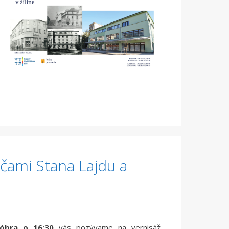
očami Stana Lajdu a
tóbra o 16:30
vás pozývame na vernisáž