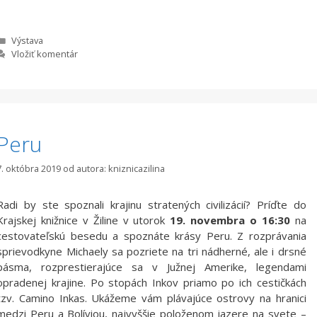
Kategórie
Výstava
Vložiť komentár
Peru
7. októbra 2019
od autora:
kniznicazilina
Radi by ste spoznali krajinu stratených civilizácií? Príďte do
Krajskej knižnice v Žiline v utorok
19. novembra o 16:30
na
cestovateľskú besedu a spoznáte krásy Peru. Z rozprávania
sprievodkyne Michaely sa pozriete na tri nádherné, ale i drsné
pásma, rozprestierajúce sa v Južnej Amerike, legendami
opradenej krajine. Po stopách Inkov priamo po ich cestičkách
tzv. Camino Inkas. Ukážeme vám plávajúce ostrovy na hranici
medzi Peru a Bolíviou, najvyššie položenom jazere na svete –