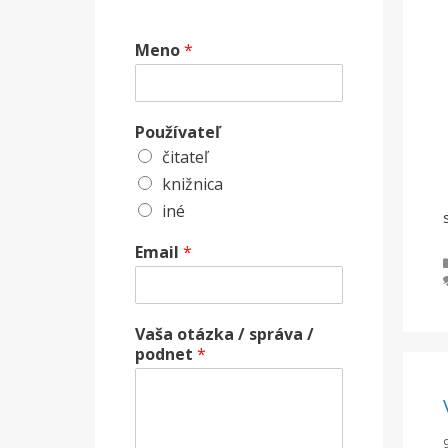
Meno
*
Používateľ
čitateľ
knižnica
iné
Email
*
Vaša otázka / správa /
podnet
*