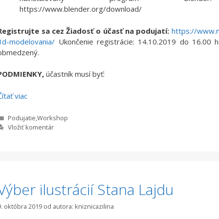
https://www.blender.org/download/
Registrujte sa cez Žiadosť o účasť na podujatí:
https://www.n
3d-modelovania/
Ukončenie registrácie: 14.10.2019 do 16.00 h
obmedzený.
PODMIENKY,
účastník musí byť:
Čítať viac
Kategórie
Podujatie
,
Workshop
Vložiť komentár
Výber ilustrácií Stana Lajdu
9. októbra 2019
od autora:
kniznicazilina