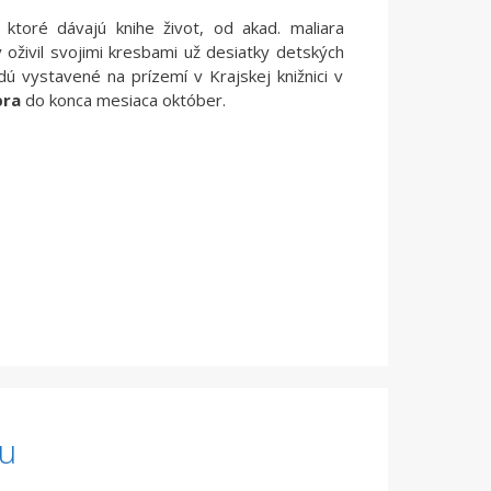
í, ktoré dávajú knihe život, od akad. maliara
ý oživil svojimi kresbami už desiatky detských
udú vystavené na prízemí v Krajskej knižnici v
bra
do konca mesiaca október.
du