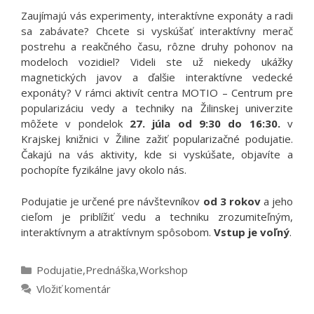
Zaujímajú vás experimenty, interaktívne exponáty a radi
sa zabávate? Chcete si vyskúšať interaktívny merač
postrehu a reakčného času, rôzne druhy pohonov na
modeloch vozidiel? Videli ste už niekedy ukážky
magnetických javov a ďalšie interaktívne vedecké
exponáty? V rámci aktivít centra MOTIO – Centrum pre
popularizáciu vedy a techniky na Žilinskej univerzite
môžete v pondelok
27. júla od 9:30 do 16:30.
v
Krajskej knižnici v Žiline zažiť popularizačné podujatie.
Čakajú na vás aktivity, kde si vyskúšate, objavíte a
pochopíte fyzikálne javy okolo nás.
Podujatie je určené pre návštevníkov
od 3 rokov
a jeho
cieľom je priblížiť vedu a techniku zrozumiteľným,
interaktívnym a atraktívnym spôsobom.
Vstup je voľný
.
Kategórie
Podujatie
,
Prednáška
,
Workshop
Vložiť komentár