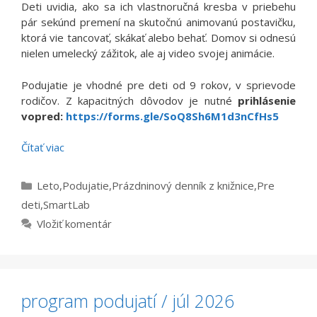
Deti uvidia, ako sa ich vlastnoručná kresba v priebehu
pár sekúnd premení na skutočnú animovanú postavičku,
ktorá vie tancovať, skákať alebo behať. Domov si odnesú
nielen umelecký zážitok, ale aj video svojej animácie.
Podujatie je vhodné pre deti od 9 rokov, v sprievode
rodičov. Z kapacitných dôvodov je nutné
prihlásenie
vopred:
https://forms.gle/SoQ8Sh6M1d3nCfHs5
Čítať viac
Kategórie
Leto
,
Podujatie
,
Prázdninový denník z knižnice
,
Pre
deti
,
SmartLab
Vložiť komentár
program podujatí / júl 2026