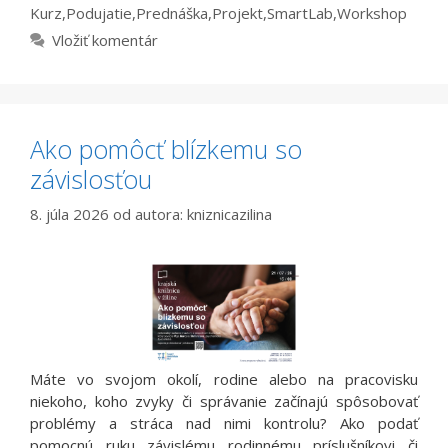
Kurz
,
Podujatie
,
Prednáška
,
Projekt
,
SmartLab
,
Workshop
Vložiť komentár
Ako pomôcť blízkemu so
závislosťou
8. júla 2026
od autora:
kniznicazilina
Máte vo svojom okolí, rodine alebo na pracovisku
niekoho, koho zvyky či správanie začínajú spôsobovať
problémy a stráca nad nimi kontrolu? Ako podať
pomocnú ruku závislému rodinnému príslušníkovi či