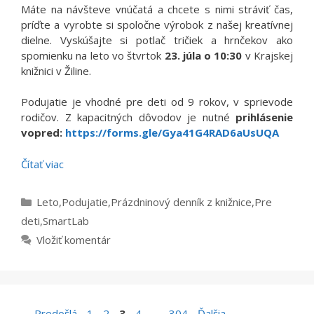
Máte na návšteve vnúčatá a chcete s nimi stráviť čas,
príďte a vyrobte si spoločne výrobok z našej kreatívnej
dielne. Vyskúšajte si potlač tričiek a hrnčekov ako
spomienku na leto vo štvrtok
23. júla o 10:30
v Krajskej
knižnici v Žiline.
Podujatie je vhodné pre deti od 9 rokov, v sprievode
rodičov. Z kapacitných dôvodov je nutné
prihlásenie
vopred:
https://forms.gle/Gya41G4RAD6aUsUQA
Čítať viac
Kategórie
Leto
,
Podujatie
,
Prázdninový denník z knižnice
,
Pre
deti
,
SmartLab
Vložiť komentár
Stránka
Stránka
Stránka
Stránka
Stránka
←
Predošlá
1
2
3
4
…
304
Ďalšia
→