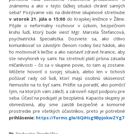
známemu a ako v tejto ťažkej situácii chrániť samých
seba? Pozývame vás na diskrétne skupinové stretnutie
v utorok 21. júla o 15:00
do Krajskej knižnice v Žiline.
Pôjde o neformálny rozhovor v úzkom, bezpečnom
kruhu ľudí, ktorý bude viesť Mgr. Marcela Štefancová,
psychiatrická špecialistka. Dozviete sa, ako citlivo
komunikovať so závislým členom rodiny bez hádok, ako
ho motivovať k liečbe a ako nastaviť zdravé hranice, aby
ste nevyhoreli vy sami. Na stretnutí platí prísna zásada
mlčanlivosti – čo sa v skupine povie, to tam aj zostane.
Môžete hovoriť o svojej situácii, alebo len v tichosti
počúvať rady od ľudí, ktorí majú osobnú skúsenosť.
Nemusíte na to byť sami. Príďte sa poradiť, ako pomôcť
tým, na ktorých vám záleží, a zároveň nájsť podporu pre
seba. Účasť na podujatí je bezplatná. Kapacita skupiny je
obmedzená, aby sme zaistili bezpečné a komorné
prostredie pre všetkých účastníkov, preto je potrebné
prihlásenie:
https://forms.gle/6QiHsg9BpjokwZYg7
Kategórie
Podujatie
,
Prednáška