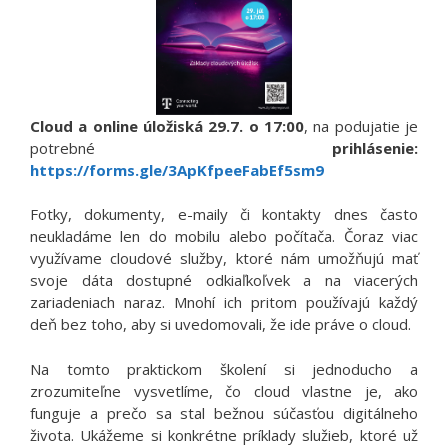
Cloud a online úložiská 29.7. o 17:00
, na podujatie je
potrebné
prihlásenie:
https://forms.gle/3ApKfpeeFabEf5sm9
Fotky, dokumenty, e-maily či kontakty dnes často
neukladáme len do mobilu alebo počítača. Čoraz viac
využívame cloudové služby, ktoré nám umožňujú mať
svoje dáta dostupné odkiaľkoľvek a na viacerých
zariadeniach naraz. Mnohí ich pritom používajú každý
deň bez toho, aby si uvedomovali, že ide práve o cloud.
Na tomto praktickom školení si jednoducho a
zrozumiteľne vysvetlíme, čo cloud vlastne je, ako
funguje a prečo sa stal bežnou súčasťou digitálneho
života. Ukážeme si konkrétne príklady služieb, ktoré už