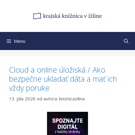
Preskočiť
na
obsah
Menu
Cloud a online úložiská / Ako
bezpečne ukladať dáta a mať ich
vždy poruke
13. júla 2026
od autora:
kniznicazilina