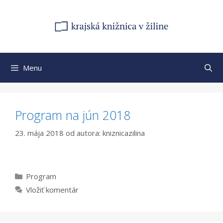
Preskočiť
na
obsah
Menu
Program na jún 2018
23. mája 2018
od autora:
kniznicazilina
Kategórie
Program
Vložiť komentár