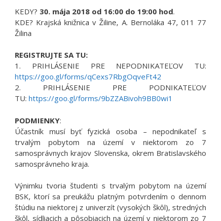
KEDY?
30. mája 2018 od 16:00 do 19:00 hod
.
KDE? Krajská knižnica v Žiline, A. Bernoláka 47, 011 77
Žilina
REGISTRUJTE SA TU:
1. PRIHLÁSENIE PRE NEPODNIKATEĽOV TU:
https://goo.gl/forms/qCexs7RbgOqveFt42
2. PRIHLÁSENIE PRE PODNIKATEĽOV
TU:
https://goo.gl/forms/9bZZABivoh9BB0wi1
PODMIENKY
:
Účastník musí byť fyzická osoba – nepodnikateľ s
trvalým pobytom na území v niektorom zo 7
samosprávnych krajov Slovenska, okrem Bratislavského
samosprávneho kraja.
Výnimku tvoria študenti s trvalým pobytom na území
BSK, ktorí sa preukážu platným potvrdením o dennom
štúdiu na niektorej z univerzít (vysokých škôl), stredných
škôl, sídliacich a pôsobiacich na území v niektorom zo 7