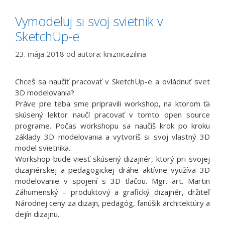
Vymodeluj si svoj svietnik v
SketchUp-e
23. mája 2018
od autora:
kniznicazilina
Chceš sa naučiť pracovať v SketchUp-e a ovládnuť svet
3D modelovania?
Práve pre teba sme pripravili workshop, na ktorom ťa
skúsený lektor naučí pracovať v tomto open source
programe. Počas workshopu sa naučíš krok po kroku
základy 3D modelovania a vytvoríš si svoj vlastný 3D
model svietnika.
Workshop bude viesť skúsený dizajnér, ktorý pri svojej
dizajnérskej a pedagogickej dráhe aktívne využíva 3D
modelovanie v spojení s 3D tlačou. Mgr. art. Martin
Záhumenský – produktový a grafický dizajnér, držiteľ
Národnej ceny za dizajn, pedagóg, fanúšik architektúry a
dejín dizajnu.