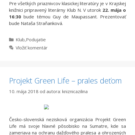
Pre všetkých priaznivcov klasickej literatúry je v Krajskej
knižnici pripravený literárny Klub N. V utorok
22. mája o
16:30
bude témou Guy de Maupassant. Prezentovať
bude Nataša Straňanková.
Kategórie
Klub
,
Podujatie
Vložiť komentár
Projekt Green Life – prales deťom
10. mája 2018
od autora:
kniznicazilina
Česko-slovenská nezisková organizácia Projekt Green
Life má svoje hlavné pôsobisko na Sumatre, kde sa
zameriava na ochranu dažďového pralesa a ohrozených