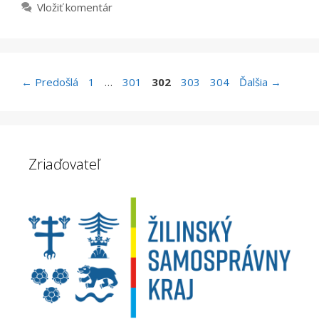
Vložiť komentár
Stránka
Stránka
Stránka
Stránka
Stránka
←
Predošlá
1
…
301
302
303
304
Ďalšia
→
Zriaďovateľ