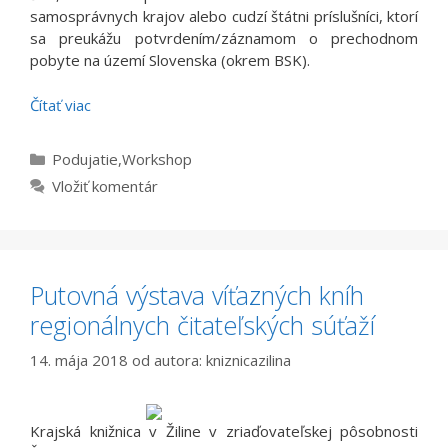
samosprávnych krajov alebo cudzí štátni príslušníci, ktorí
sa preukážu potvrdením/záznamom o prechodnom
pobyte na území Slovenska (okrem BSK).
Čítať viac
Kategórie
Podujatie
,
Workshop
Vložiť komentár
Putovná výstava víťazných kníh
regionálnych čitateľských súťaží
14. mája 2018
od autora:
kniznicazilina
Krajská knižnica v Žiline v zriaďovateľskej pôsobnosti