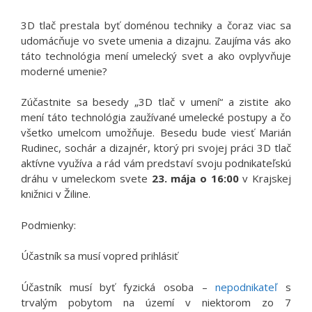
3D tlač prestala byť doménou techniky a čoraz viac sa
udomácňuje vo svete umenia a dizajnu. Zaujíma vás ako
táto technológia mení umelecký svet a ako ovplyvňuje
moderné umenie?
Zúčastnite sa besedy „3D tlač v umení“ a zistite ako
mení táto technológia zaužívané umelecké postupy a čo
všetko umelcom umožňuje. Besedu bude viesť Marián
Rudinec, sochár a dizajnér, ktorý pri svojej práci 3D tlač
aktívne využíva a rád vám predstaví svoju podnikateľskú
dráhu v umeleckom svete
23. mája o 16:00
v Krajskej
knižnici v Žiline.
Podmienky:
Účastník sa musí vopred prihlásiť
Účastník musí byť fyzická osoba –
nepodnikateľ
s
trvalým pobytom na území v niektorom zo 7