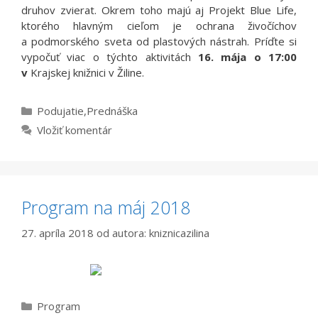
druhov zvierat. Okrem toho majú aj Projekt Blue Life,
ktorého hlavným cieľom je ochrana živočíchov
a podmorského sveta od plastových nástrah. Príďte si
vypočuť viac o týchto aktivitách
16. mája o 17:00
v
Krajskej knižnici v Žiline.
Kategórie
Podujatie
,
Prednáška
Vložiť komentár
Program na máj 2018
27. apríla 2018
od autora:
kniznicazilina
Kategórie
Program