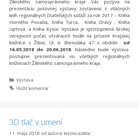
Žilinského samosprávneho kraja Vás pozýva na
prezentáciu putovnej výstavy zostavenú z víťazných
kníh regionálnych čitateľských súťaží za rok 2017 – Kniha
Horného Považia, Kniha Turca, Kniha Oravy , Kniha
Liptova a Kniha Kysúc. Výstava je sprístupnená širokej
verejnosti počas otváracích hodín na prízemí Krajskej
knižnice v Žiline, Ul. A. Bernoláka 47 v období
od
16.05.2018 do 20.06.2018
. Následne bude výstava
postupne prezentovaná vo všetkých regionálnych
knižniciach Žilinského samosprávneho kraja.
Kategórie
Výstava
Vložiť komentár
3D tlač v umení
11. mája 2018
od autora:
kniznicazilina