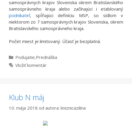
samosprávnych krajov Slovenska okrem Bratislavského
samosprávneho kraja alebo začínajúci i etablovaný
podnikateľ
, spĺňajúci definíciu MSP, so sídlom v
niektorom zo 7 samosprávnych krajov Slovenska, okrem
Bratislavského samosprávneho kraja.
Počet miest je limitovaný. Účasť je bezplatná.
Kategórie
Podujatie
,
Prednáška
Vložiť komentár
Klub N máj
10. mája 2018
od autora:
kniznicazilina