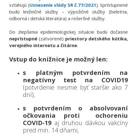
vzťahujú (
Uznesenie vlády SR č.77/2021
). Sprístupnené
budú knižničné služby – výpožičné služby (beletria,
odborná i detská literatúra) a rešeršné služby.
Do zlepšenia epidemiologickej situácie budú dočasne
neprístupné
(zatvorené)
priestory detského kútika,
verejného internetu a čitárne
.
Vstup do knižnice je možný len:
s platným potvrdením na
negatívny test na COVID19
(potvrdenie nesmie byť staršie ako 7
dní),
s potvrdením o absolvovaní
očkovania proti ochoreniu
COVID-19
aj druhou dávkou vakcíny
pred min. 14 dňami,