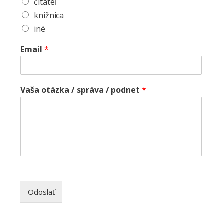
čitateľ
knižnica
iné
Email
*
Vaša otázka / správa / podnet
*
Odoslať