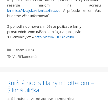
rešerše mailom na adresu
kniznica@krajskakniznicazilina.sk
. V prípade zmien Vás
budeme včas informovať.
Z pohodlia domova si môžete požičať e-knihy
prostredníctvom nášho katalógu v spolupráci
s Plamknihy.cz –
http://bit.ly/KKZAeknihy
Kategórie
Oznam KKZA
Vložiť komentár
Knižná noc s Harrym Potterom –
Šikmá ulička
4. februára 2021
od autora:
kniznicazilina