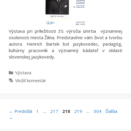
Výstava pri príležitosti 35. výročia úmrtia významnej
osobnosti mesta Žilina. Predstavíme vám život a tvorbu
autora. Henrich Bartek bol jazykovedec, pedagóg,
kultúrny pracovník a významný bádateľ v oblasti
slovenskej jazykovedy.
Kategórie
Výstava
Vložiť komentár
Stránka
Stránka
Stránka
Stránka
Stránka
←
Predošlá
1
…
217
218
219
…
304
Ďalšia
→