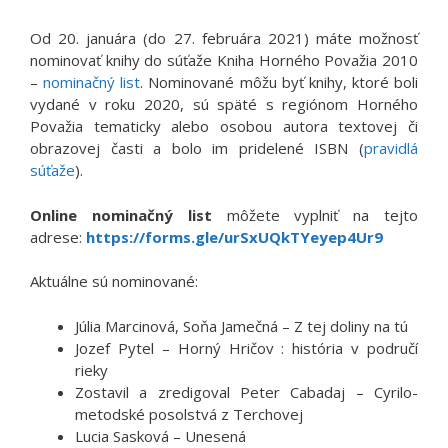
Od 20. januára (do 27. februára 2021) máte možnosť
nominovať knihy do súťaže Kniha Horného Považia 2010
–
nominačný list
. Nominované môžu byť knihy, ktoré boli
vydané v roku 2020, sú späté s regiónom Horného
Považia tematicky alebo osobou autora textovej či
obrazovej časti a bolo im pridelené ISBN (
pravidlá
súťaže
).
Online nominačný list
môžete vyplniť na tejto
adrese:
https://forms.gle/urSxUQkTYeyep4Ur9
Aktuálne sú nominované:
Júlia Marcinová, Soňa Jamečná – Z tej doliny na tú
Jozef Pytel – Horný Hričov : história v područí
rieky
Zostavil a zredigoval Peter Cabadaj – Cyrilo-
metodské posolstvá z Terchovej
Lucia Sasková – Unesená