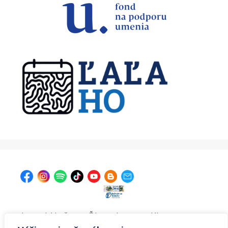
| Krajská knižnica v Žiline, Ul. A. Bernoláka 47, 011 77
Žilina |
kniznica@krajskakniznicazilina.sk
|