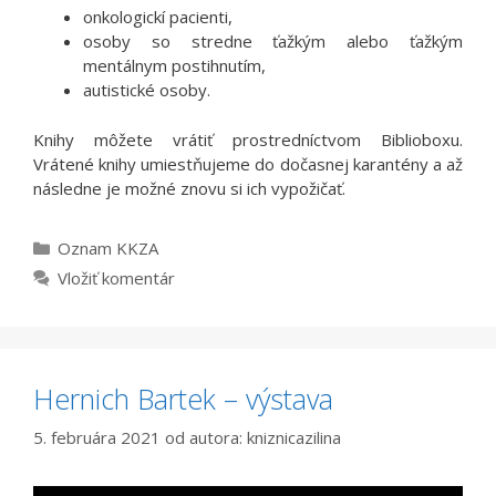
onkologickí pacienti,
osoby so stredne ťažkým alebo ťažkým
mentálnym postihnutím,
autistické osoby.
Knihy môžete vrátiť prostredníctvom Biblioboxu.
Vrátené knihy umiestňujeme do dočasnej karantény a až
následne je možné znovu si ich vypožičať.
Kategórie
Oznam KKZA
Vložiť komentár
Hernich Bartek – výstava
5. februára 2021
od autora:
kniznicazilina