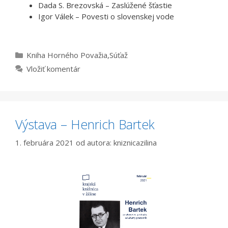
Dada S. Brezovská – Zaslúžené šťastie
Igor Válek – Povesti o slovenskej vode
Kategórie
Kniha Horného Považia
,
Súťaž
Vložiť komentár
Výstava – Henrich Bartek
1. februára 2021
od autora:
kniznicazilina