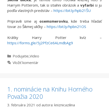
Harrym Potterom, tak si stiahni obrázok a
vyfarbi
si ju
podľa vlastných predstáv –
https://bit.ly/hpb21ŠU
Pripravili sme aj
osemsmerovku
, kde treba hľadať
tovar zo Šikmej uličky –
https://bit.ly/hpbn21OS
Krátky Harry Potter kvíz –
https://forms.gle/5j2PfzCe6ALmdbAg9
Kategórie
Podujatie
,
Video
Vložiť komentár
1. nominácie na Knihu Horného
Považia 2020
3. februára 2021
od autora:
kniznicazilina