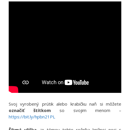
Svoj vyrobený prútik alebo krabičku naň si môžete
označiť štítkom
so svojim menom –
https://bit.ly/hpbn21PL
Šikmá ulička
, je témou tohto ročníka knižnej noci s