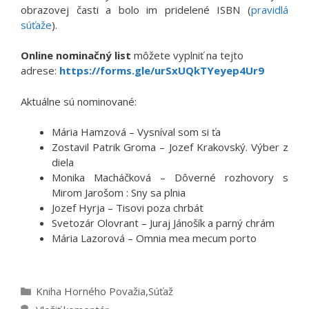
obrazovej časti a bolo im pridelené ISBN (
pravidlá
súťaže
).
Online nominačný list
môžete vyplniť na tejto
adrese:
https://forms.gle/urSxUQkTYeyep4Ur9
Aktuálne sú nominované:
Mária Hamzová – Vysníval som si ťa
Zostavil Patrik Groma – Jozef Krakovský. Výber z
diela
Monika Macháčková – Dôverné rozhovory s
Mirom Jarošom : Sny sa plnia
Jozef Hyrja – Tisovi poza chrbát
Svetozár Olovrant – Juraj Jánošík a parný chrám
Mária Lazorová – Omnia mea mecum porto
Kategórie
Kniha Horného Považia
,
Súťaž