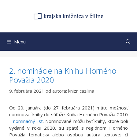
Preskočiť
na
obsah
Menu
2. nominácie na Knihu Horného
Považia 2020
9. februára 2021
od autora:
kniznicazilina
Od 20. januára (do 27. februára 2021) máte možnosť
nominovať knihy do súťaže Kniha Horného Považia 2010
–
nominačný list
. Nominované môžu byť knihy, ktoré boli
vydané v roku 2020, sú späté s regiónom Horného
Považia tematicky alebo osobou autora textovej či