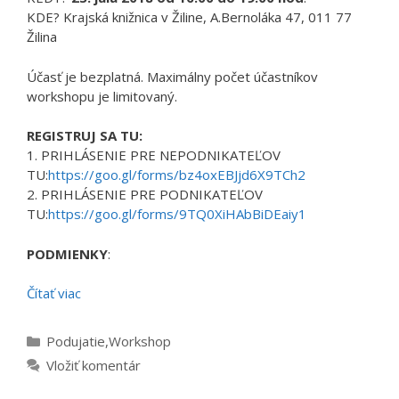
KDE? Krajská knižnica v Žiline, A.Bernoláka 47, 011 77
Žilina
Účasť je bezplatná. Maximálny počet účastníkov
workshopu je limitovaný.
REGISTRUJ SA TU:
1. PRIHLÁSENIE PRE NEPODNIKATEĽOV
TU:
https://goo.gl/forms/bz4oxEBJjd6X9TCh2
2. PRIHLÁSENIE PRE PODNIKATEĽOV
TU:
https://goo.gl/forms/9TQ0XiHAbBiDEaiy1
PODMIENKY
:
Čítať viac
Kategórie
Podujatie
,
Workshop
Vložiť komentár