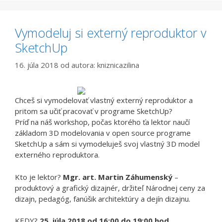
Vymodeluj si externý reproduktor v
SketchUp
16. júla 2018
od autora:
kniznicazilina
Chceš si vymodelovať vlastný externý reproduktor a
pritom sa učiť pracovať v programe SketchUp?
Príď na náš workshop, počas ktorého ťa lektor naučí
základom 3D modelovania v open source programe
SketchUp a sám si vymodeluješ svoj vlastný 3D model
externého reproduktora.
Kto je lektor?
Mgr. art. Martin Záhumenský
–
produktový a grafický dizajnér, držiteľ Národnej ceny za
dizajn, pedagóg, fanúšik architektúry a dejín dizajnu.
KEDY?
25. júla 2018 od 16:00 do 19:00 hod
.