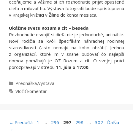
oceňujeme a vážime si ich rozhodnutie prijať opustené
dieťa a milovať ho. Výstava fotografií bude sprístupnená
v Krajskej knižnici v Žiline do konca mesiaca.
Ukážme svetu Rozum a cit
– beseda
Rozhodnutie osvojiť si dieťa nie je jednoduché, ani náhle.
Noví rodičia sa kvôli špecifikám náhradnej rodinnej
starostlivosti často nemajú na koho obrátiť. Jednou
z organizácií, ktoré im v snahe budovať čo najlepší
domov pomáhajú je OZ Rozum a cit. O svojej práci
porozprávajú v stredu
11. júla o 17:00
.
Kategórie
Prednáška
,
Výstava
Vložiť komentár
Stránka
Stránka
Stránka
Stránka
Stránka
←
Predošlá
1
…
296
297
298
…
302
Ďalšia
→