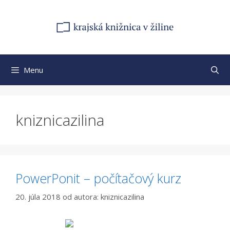
Preskočiť
na
obsah
Menu
kniznicazilina
PowerPonit – počítačový kurz
20. júla 2018
od autora:
kniznicazilina