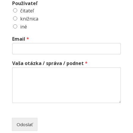
Používateľ
čitateľ
knižnica
iné
Email
*
Vaša otázka / správa / podnet
*
Odoslať