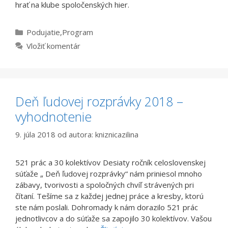
hrať na klube spoločenských hier.
Kategórie
Podujatie
,
Program
Vložiť komentár
Deň ľudovej rozprávky 2018 –
vyhodnotenie
9. júla 2018
od autora:
kniznicazilina
521 prác a 30 kolektívov Desiaty ročník celoslovenskej
súťaže „ Deň ľudovej rozprávky“ nám priniesol mnoho
zábavy, tvorivosti a spoločných chvíľ strávených pri
čítaní. Tešíme sa z každej jednej práce a kresby, ktorú
ste nám poslali. Dohromady k nám dorazilo 521 prác
jednotlivcov a do súťaže sa zapojilo 30 kolektívov. Vašou