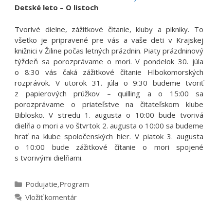
Detské leto – O listoch
Tvorivé dielne, zážitkové čítanie, kluby a pikniky. To
všetko je pripravené pre vás a vaše deti v Krajskej
knižnici v Žiline počas letných prázdnin. Piaty prázdninový
týždeň sa porozprávame o mori. V pondelok 30. júla
o 8:30 vás čaká zážitkové čítanie Hlbokomorských
rozprávok. V utorok 31. júla o 9:30 budeme tvoriť
z papierových prúžkov – quilling a o 15:00 sa
porozprávame o priateľstve na čitateľskom klube
Biblosko. V stredu 1. augusta o 10:00 bude tvorivá
dielňa o mori a vo štvrtok 2. augusta o 10:00 sa budeme
hrať na klube spoločenských hier. V piatok 3. augusta
o 10:00 bude zážitkové čítanie o mori spojené
s tvorivými dielňami.
Kategórie
Podujatie
,
Program
Vložiť komentár