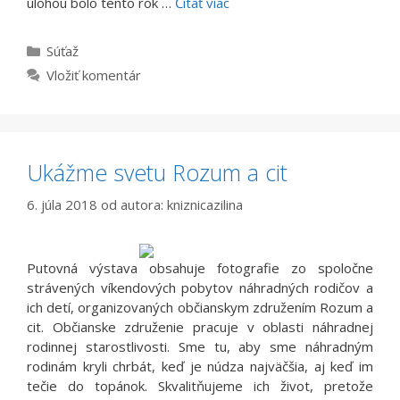
úlohou bolo tento rok …
Čítať viac
Kategórie
Súťaž
Vložiť komentár
Ukážme svetu Rozum a cit
6. júla 2018
od autora:
kniznicazilina
Putovná výstava obsahuje fotografie zo spoločne
strávených víkendových pobytov náhradných rodičov a
ich detí, organizovaných občianskym združením Rozum a
cit. Občianske združenie pracuje v oblasti náhradnej
rodinnej starostlivosti. Sme tu, aby sme náhradným
rodinám kryli chrbát, keď je núdza najväčšia, aj keď im
tečie do topánok. Skvalitňujeme ich život, pretože