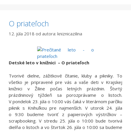
O priateľoch
12. júla 2018
od autora:
kniznicazilina
Detské leto v knižnici – O priateľoch
Tvorivé dielne, zážitkové čítanie, kluby a pikniky. To
všetko je pripravené pre vás a vaše deti v Krajskej
knižnici v Žiline počas letných prázdnin. Štvrtý
prázdninový týždeň sa porozprávame o listoch.
V pondelok 23. júla o 10:00 vás čaká v literárnom parčíku
piknik s Knihuľkou pre najmenších. V utorok 24. júla
o 9:30 budeme tvoriť z papierových výstrižkov –
scrapbooking. V stredu 25. júla o 10:00 bude tvorivá
dielňa o listoch a vo štvrtok 26. júla o 10:00 sa budeme