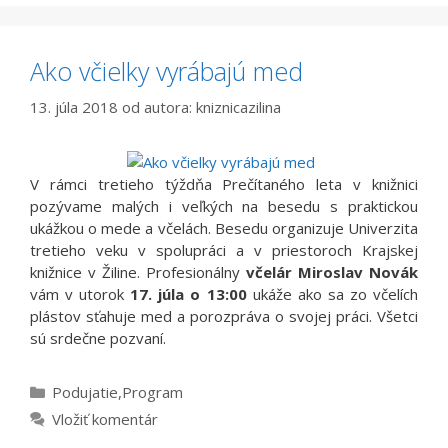
Ako včielky vyrábajú med
13. júla 2018
od autora:
kniznicazilina
V rámci tretieho týždňa Prečítaného leta v knižnici
pozývame malých i veľkých na besedu s praktickou
ukážkou o mede a včelách. Besedu organizuje Univerzita
tretieho veku v spolupráci a v priestoroch Krajskej
knižnice v Žiline. Profesionálny
včelár
Miroslav Novák
vám v utorok
17. júla o 13:00
ukáže ako sa zo včelích
plástov sťahuje med a porozpráva o svojej práci. Všetci
sú srdečne pozvaní.
Kategórie
Podujatie
,
Program
Vložiť komentár