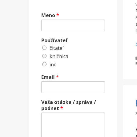
Meno
*
Používateľ
čitateľ
knižnica
iné
Email
*
Vaša otázka / správa /
podnet
*