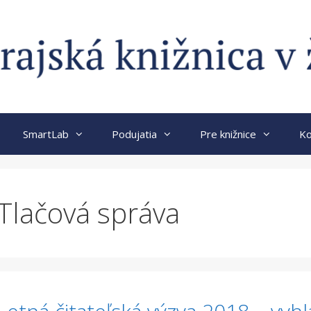
SmartLab
Podujatia
Pre knižnice
Ko
Tlačová správa