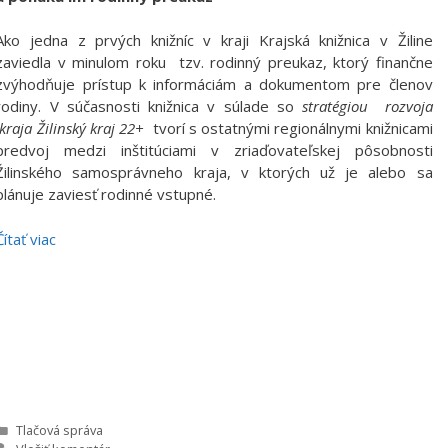
Ako jedna z prvých knižníc v kraji Krajská knižnica v Žiline
zaviedla v minulom roku tzv. rodinný preukaz, ktorý finančne
zvýhodňuje prístup k informáciám a dokumentom pre členov
rodiny. V súčasnosti knižnica v súlade so
stratégiou rozvoja
kraja Žilinský kraj 22+
tvorí s ostatnými regionálnymi knižnicami
predvoj medzi inštitúciami v zriaďovateľskej pôsobnosti
Žilinského samosprávneho kraja, v ktorých už je alebo sa
plánuje zaviesť rodinné vstupné.
Čítať viac
Kategórie
Tlačová správa