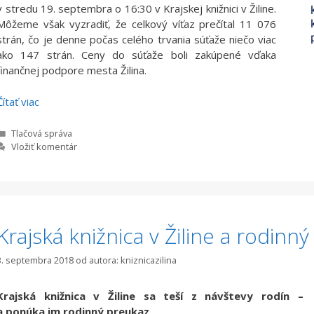
v stredu 19. septembra o 16:30 v Krajskej knižnici v Žiline.
Môžeme však vyzradiť, že celkový víťaz prečítal 11 076
strán, čo je denne počas celého trvania súťaže niečo viac
ako 147 strán. Ceny do súťaže boli zakúpené vďaka
finančnej podpore mesta Žilina.
Čítať viac
Kategórie
Tlačová správa
Vložiť komentár
Krajská knižnica v Žiline a rodinn
3. septembra 2018
od autora:
kniznicazilina
Krajská knižnica v Žiline sa teší z návštevy rodín –
a ponúka im rodinný preukaz