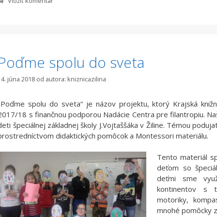
Vložiť komentár
Poďme spolu do sveta
14. júna 2018
od autora:
kniznicazilina
„Poďme spolu do sveta“ je názov projektu, ktorý Krajská knižni
2017/18 s finančnou podporou Nadácie Centra pre filantropiu. Naš
deti špeciálnej základnej školy J.Vojtaššáka v Žiline. Témou poduj
prostredníctvom didaktických pomôcok a Montessori materiálu.
Tento materiál sp
deťom so špeciál
deťmi sme využí
kontinentov s 
motoriky, kompa
mnohé pomôcky za