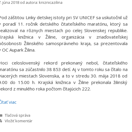
7. júna 2018
od autora:
kniznicazilina
Pod záštitou Linky detskej istoty pri SV UNICEF sa uskutočnil už
v poradí 11. ročník detského čitateľského maratónu, ktorý sa
realizoval na rôznych miestach po celej Slovenskej republike.
Krajská knižnica v Žiline, organizácia v zriaďovateľskej
pôsobnosti Žilinského samosprávneho kraja, sa prezentovala
v OC Aupark Žilina.
Hoci celoslovenský rekord prekonaný nebol, čitateľského
maratónu sa zúčastnilo 38 853 detí. Aj v tomto roku sa čítalo na
viacerých miestach Slovenska, a to v stredu 30. mája 2018 od
9.00 do 15.00 h. Krajská knižnica v Žiline prekonala žilinský
rekord z minulého roka počtom čítajúcich 222.
Čítať viac
Kategórie
Tlačová správa
Vložiť komentár