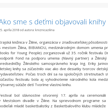
Ako sme s deťmi objavovali knihy
25. apríla 2018
od autora:
kniznicazilina
Krajská knižnica v Žiline, organizácia v zriaďovateľskej pôsobnost
s mestom Žilina, BIBIANOU, medzinárodným domom umenia pre
Books for Young People) zorganizovali už 35. ročník festivalu Dn
podporili Fond na podporu umenia (hlavný partner) a Žilinsk
predsedníčky Žilinského samosprávneho kraja Ing. Eriky Jurin
detskej knihy sa zúčastnilo viac ako dve desiatky tvorcov detský
vydavateľstiev. Počas troch dní sa na spoločných stretnutiach str
Súčasťou festivalu bola aj vyhodnotenie národného kola medzi
výtvarnej súťaže detí Tvoríme vlastnú knihu.
Festival bol slávnostne otvorený 17. apríla na ceremoniáli
v Mestskom divadle v Žiline. Na sprievodnom programe sa
podieľali mladé basketbalistky z Basketbalového klubu mládeže