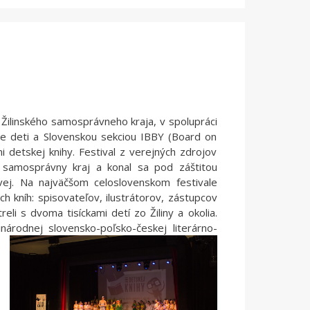
i Žilinského samosprávneho kraja, v spolupráci
 deti a Slovenskou sekciou IBBY (Board on
i detskej knihy. Festival z verejných zdrojov
ý samosprávny kraj a konal sa pod záštitou
ovej. Na najväčšom celoslovenskom festivale
ch kníh: spisovateľov, ilustrátorov, zástupcov
eli s dvoma tisíckami detí zo Žiliny a okolia.
národnej slovensko-poľsko-českej literárno-