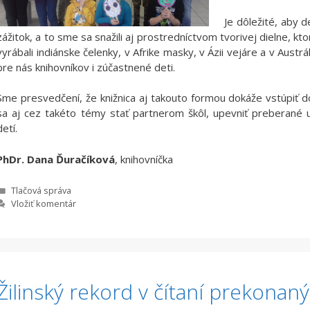
Je dôležité, aby 
zážitok, a to sme sa snažili aj prostredníctvom tvorivej dielne, kt
vyrábali indiánske čelenky, v Afrike masky, v Ázii vejáre a v Aust
pre nás knihovníkov i zúčastnené deti.
Sme presvedčení, že knižnica aj takouto formou dokáže vstúpiť 
sa aj cez takéto témy stať partnerom škôl, upevniť preberané u
detí.
PhDr. Dana Ďuračíková
, knihovníčka
Kategórie
Tlačová správa
Vložiť komentár
Žilinský rekord v čítaní prekonaný