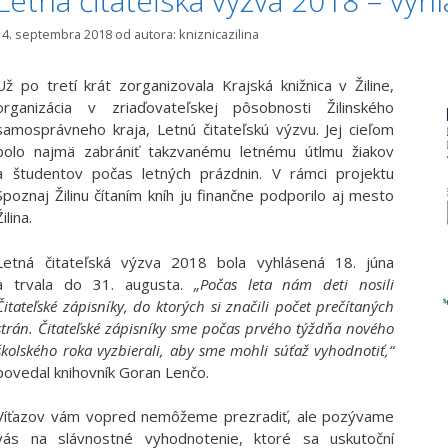
Letná čitateľská výzva 2018 – vyh
14. septembra 2018
od autora:
kniznicazilina
Už po tretí krát zorganizovala Krajská knižnica v Žiline,
organizácia v zriaďovateľskej pôsobnosti Žilinského
samosprávneho kraja, Letnú čitateľskú výzvu. Jej cieľom
bolo najmä zabrániť takzvanému letnému útlmu žiakov
a študentov počas letných prázdnin. V rámci projektu
Spoznaj Žilinu čítaním kníh ju finančne podporilo aj mesto
Žilina.
Letná čitateľská výzva 2018 bola vyhlásená 18. júna
a trvala do 31. augusta.
„Počas leta nám deti nosili
Čitateľské zápisníky, do ktorých si značili počet prečítaných
strán. Čitateľské zápisníky sme počas prvého týždňa nového
školského roka vyzbierali, aby sme mohli súťaž vyhodnotiť,“
povedal knihovník Goran Lenčo.
Víťazov vám vopred nemôžeme prezradiť, ale pozývame
vás na slávnostné vyhodnotenie, ktoré sa uskutoční