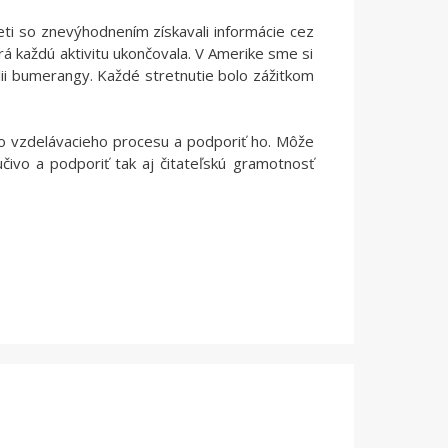
deti so znevýhodnením získavali informácie cez
orá každú aktivitu ukončovala. V Amerike sme si
rálii bumerangy. Každé stretnutie bolo zážitkom
do vzdelávacieho procesu a podporiť ho. Môže
čivo a podporiť tak aj čitateľskú gramotnosť