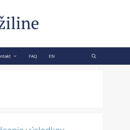
ntakt
FAQ
EN