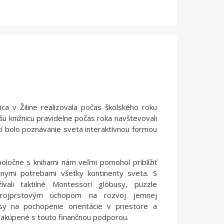
ca v Žiline realizovala počas školského roku
u knižnicu pravidelne počas roka navštevovali
atí bolo poznávanie sveta interaktívnou formou
oločne s knihami nám veľmi pomohol priblížiť
nymi potrebami všetky kontinenty sveta. S
vali taktilné Montessori glóbusy, puzzle
trojprstovým úchopom na rozvoj jemnej
sy na pochopenie orientácie v priestore a
kúpené s touto finančnou podporou.