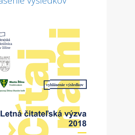
lásenie výsledkov